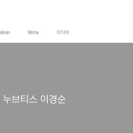
dmin
Write
미디어
, 누브티스 이경순