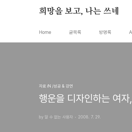
본문 바로가기
희망을 보고, 나는 쓰네
Home
글목록
방명록
A
자료 iN /성공 & 강연
행운을 디자인하는 여자
by 알 수 없는 사용자
2008. 7. 29.