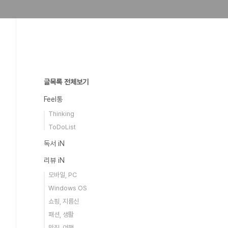
글목록 전체보기
Feel통
Thinking
ToDoList
독서 iN
리뷰 iN
모바일, PC
Windows OS
쇼핑, 지름신
패션, 생활
맛집, 여행