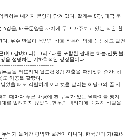
원하는 네가지 문양이 담겨 있다. 팔괘는 8강, 태극 문
은 4강을, 태극문양을 사이에 두고 마주보고 있는 작은 흰
징한다. 우주 만물이 음양의 상호 작용에 의해 생성하고 발전
坤).감(坎).리(離)의 4괘를 포함한 팔괘는 하늘.연못.불.
 형상을 설명하는 기하학적인 상징물이다.
-------------------------
골든골을 터뜨리며 월드컵 8강 진출을 확정짓던 순간, 히
ie)도 허공을 갈랐다.
 넣었을 때도 격렬하게 어퍼컷을 날리는 히딩크의 골 세
경기 때마다 푸른 바탕에 흰 무늬가 있는 넥타이를 챙겨
제대로 알려지지 않았다. 행운의 넥타이에 숨겨진 비밀을
 무늬가 들어간 평범한 물건이 아니다. 한국인의 기(氣)와