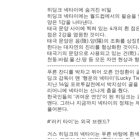
히딩크 넥타이에 숨겨진 비밀
히딩크 넥타이에는 월드컵에서의 필승을 염
양은 1강을 나타낸다.
태극 문양 사이에 찍혀 있는 4개의 흰 점
점은 2강을 염원한 것이다.
태극 문양은 음(陰).양(陽)의 조화를 상
한다는 대자연의 진리를 형상화한 것이다.
태극기의 문양으로 사용되고 있는 건(乾).곤(
천둥.바람.물.산.땅 등 모든 자연 현상과
------------------------------------------
푸른 잔디를 박차고 뛰어 오른 안정환이 
딩크 감독이 맨 '행운의 넥타이'(Lucky T
지난 14일 포르투갈전에서 박지성이 골을
리머니에 넥타이는 신나게 춤을 췄다.
한국인들의 '귀여운 연인'이 된 히딩크는 
맨다. 그러나 지금까지 넥타이의 정체는 
풀어본다.
#'러키 타이'는 외국 브랜드?
거스 히딩크의 넥타이는 푸른 바탕에 흰색