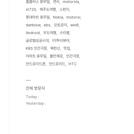
홈플러스 휴무일
연서
motorola
xt720
제주도여행
스펀지
롯데마트 휴무일
Nokia
motoroi
danbisw
ebs
모토로이
win8
Android
우도여행
수리봉
글로벌성공시대
!이투리뷰어
KBS 인간극장
북한산
맛집
이마트 휴무일
불만제로
인간극장
안드로이드폰
안드로이드
HTC
전체 방문자
Today :
Yesterday :