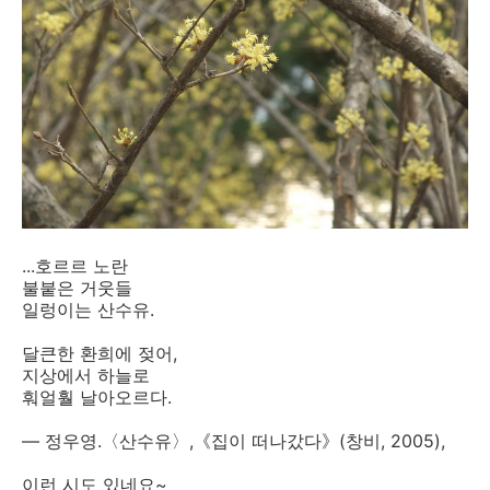
...호르르 노란
불붙은 거웃들
일렁이는 산수유.
달큰한 환희에 젖어,
지상에서 하늘로
훠얼훨 날아오르다.
— 정우영.〈산수유〉,《집이 떠나갔다》(창비, 2005),
이런 시도 있네요~