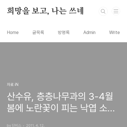
본문 바로가기
희망을 보고, 나는 쓰네
Home
글목록
방명록
Admin
Write
자료 iN
산수유, 층층나무과의 3-4월
봄에 노란꽃이 피는 낙엽 소교
목
by 단비스
2011. 4. 12.