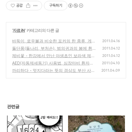
공감
구독하기
'
자료 iN
' 카테고리의 다른 글
바둑이, 로우볼과 비슷한 포커의 한 종류, 게임
2011.04.16
방법과 규칙, 룰
돌단풍(돌나리, 부처손), 범의귀과의 봄에 흰색
(0)
2011.04.12
꽃이 피는 여러해살이 풀
제비꽃 - 한강에서 만난 야생초인 보라색 제비
(0)
2011.04.12
꽃, 흰제비꽃
AED(자동제세동기) 사용법, 심장마비 환자에
(0)
2011.04.10
게 사용하는 공공기관에 설치된 기계
까리하다 - 멋지다라는 뜻의 경상도 부산 사투
(0)
2011.04.09
리
(0)
관련글