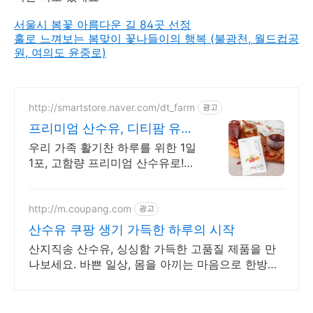
서울시 봄꽃 아름다운 길 84곳 선정
홀로 느껴보는 봄맞이 꽃나들이의 행복 (불광천, 월드컵공
원, 여의도 윤중로)
http://smartstore.naver.com/dt_farm
광고
프리미엄 산수유, 디티팜 유기
농 인증된 친환경 산수유
우리 가족 활기찬 하루를 위한 1일
1포, 고함량 프리미엄 산수유로!
80년 산수유 명인이 키워낸 지리
산 구례산수유 100% 사용
http://m.coupang.com
광고
산수유 쿠팡 생기 가득한 하루의 시작
산지직송 산수유, 싱싱함 가득한 고품질 제품을 만
나보세요. 바쁜 일상, 몸을 아끼는 마음으로 한방재
료 선택하세요.