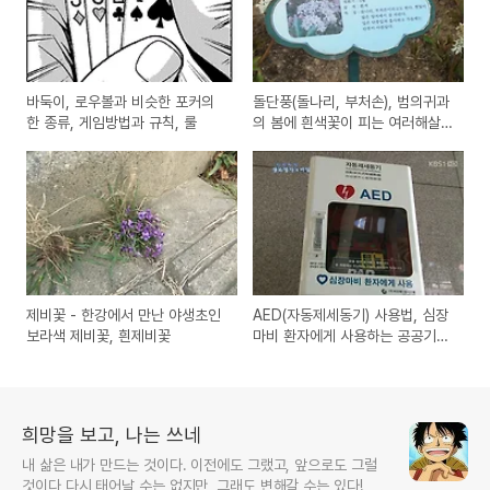
바둑이, 로우볼과 비슷한 포커의
돌단풍(돌나리, 부처손), 범의귀과
한 종류, 게임방법과 규칙, 룰
의 봄에 흰색꽃이 피는 여러해살
이 풀
제비꽃 - 한강에서 만난 야생초인
AED(자동제세동기) 사용법, 심장
보라색 제비꽃, 흰제비꽃
마비 환자에게 사용하는 공공기관
에 설치된 기계
희망을 보고, 나는 쓰네
내 삶은 내가 만드는 것이다. 이전에도 그랬고, 앞으로도 그럴
것이다 다시 태어날 수는 없지만, 그래도 변해갈 수는 있다!