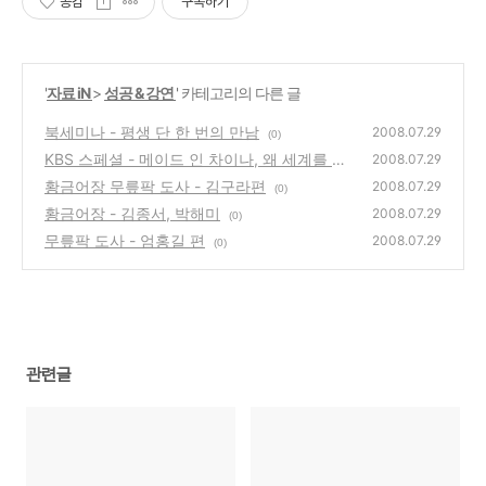
공감
구독하기
'
자료 iN
>
성공 & 강연
' 카테고리의 다른 글
북세미나 - 평생 단 한 번의 만남
2008.07.29
(0)
KBS 스페셜 - 메이드 인 차이나, 왜 세계를 제
2008.07.29
패하는가
황금어장 무릎팍 도사 - 김구라편
(0)
2008.07.29
(0)
황금어장 - 김종서, 박해미
2008.07.29
(0)
무릎팍 도사 - 엄홍길 편
2008.07.29
(0)
관련글