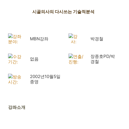
시골의사의 다시쓰는 기술적분석
강좌
강
MBN강좌
박경철
분야:
사:
장종호PD/박
수강
연출/
없음
경철
기간:
진행:
2002년10월5일
방송
종영
시간:
강좌소개