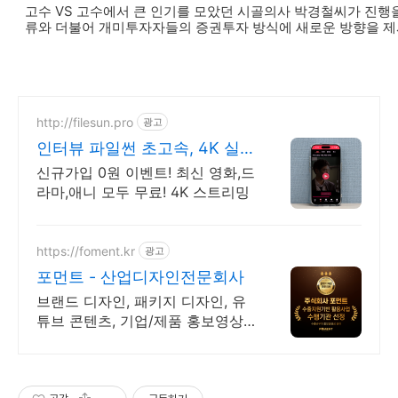
고수 VS 고수에서 큰 인기를 모았던 시골의사 박경철씨가 진행을
류와 더불어 개미투자자들의 증권투자 방식에 새로운 방향을 제
http://filesun.pro
광고
인터뷰 파일썬 초고속, 4K 실
시간 보기!
신규가입 0원 이벤트! 최신 영화,드
라마,애니 모두 무료! 4K 스트리밍
https://foment.kr
광고
포먼트 - 산업디자인전문회사
브랜드 디자인, 패키지 디자인, 유
튜브 콘텐츠, 기업/제품 홍보영상,
모션그래픽