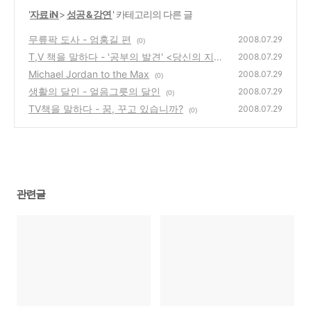
'
자료 iN
>
성공 & 강연
' 카테고리의 다른 글
무릎팍 도사 - 엄홍길 편
2008.07.29
(0)
T,V 책을 말하다 - '공부의 발견' <당신의 지식
2008.07.29
을 경영하라-정약용의 치학전략>
Michael Jordan to the Max
(0)
2008.07.29
(0)
생활의 달인 - 얼음그릇의 달인
2008.07.29
(0)
TV책을 말하다 - 꿈, 꾸고 있습니까?
2008.07.29
(0)
관련글