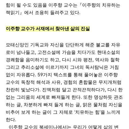
힘이 될 수도 있음을 이주향 교수는『이주향의 치유하는
책읽기』에서 조용히 들려주고 있다.
이주향 교수가 서재에서 찾아낸 삶의 진실
모태신앙인 기독교와 자신을 단단하게 해준 불교를 자유
로이 넘나들고, 고전소설에 가슴을 치다가도 현대소설의
경쾌함을 음미하기도 하고, 다시 시와 평전, 역사와 철학
그리고 추리소설에 이르기까지 그녀의 독서탐닉은 거침
없이 자유롭다. 59가지 텍스트를 통해 풀어놓은 이주향
교수의 독창적 해석과 사유, 경험의 혼합물은 무지개처럼
찬란히 빛났다가. 진액처럼 달고 끈적끈적하다가, 다시 한
없는 그리움의 세계로 빠져들게 한다. 또한 명상하듯 관조
하는 글, 차분하게 빠져 들게 하는 글, 맑은 물처럼 자신을
비추어 보게 하는 글이 그 자체로 ‘치유하는 힘’을 느끼게
한다.
이주향 교수의 북세미나에서는 우리가 어떻게 삶의 변