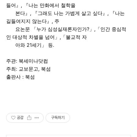
들어』, 『나는 만화에서 철학을
본다』, 『그래도 나는 가볍게 살고 싶다』, 『나는
길들여지지 않는다』, 주
요논문 「누가 심성실재론자인가?」,「인간 중심적
인 대상적 차별을 넘어」,「불교적 자
아와 21세기」 등.
주관: 북세미나닷컴
주최: 교보문고, 북섬
출판사 : 북섬
공감
구독하기