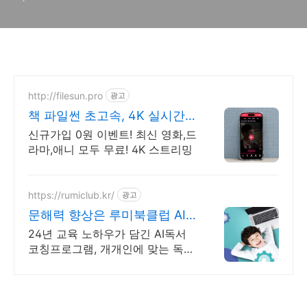
http://filesun.pro
광고
책 파일썬 초고속, 4K 실시간
보기!
신규가입 0원 이벤트! 최신 영화,드
라마,애니 모두 무료! 4K 스트리밍
https://rumiclub.kr/
광고
문해력 향상은 루미북클럽 AI
문해력 향상 프로그램
24년 교육 노하우가 담긴 AI독서
코칭프로그램, 개개인에 맞는 독서
로 문해력 UP 무작정 책 읽는 프로
그램이 아닌, 진정한 책읽기 프로
그램인 루미북클럽!