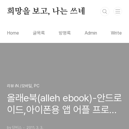
본문 바로가기
희망을 보고, 나는 쓰네
Home
글목록
방명록
Admin
Write
리뷰 iN /모바일, PC
올래e북(alleh ebook)-안드로
이드,아이폰용 앱 어플 프로그
램 출시 및 사용기
by 단비스
2011. 3. 3.