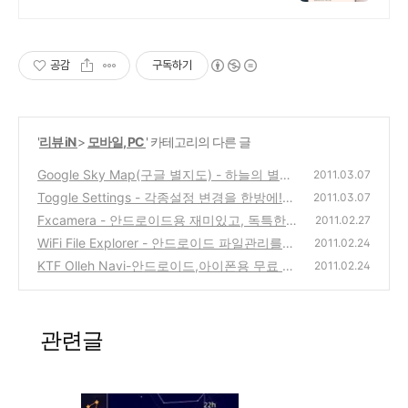
공감
구독하기
'
리뷰 iN
>
모바일, PC
' 카테고리의 다른 글
Google Sky Map(구글 별지도) - 하늘의 별자
2011.03.07
리를 볼수 있는 안드로이드 무료 추천 앱
Toggle Settings - 각종설정 변경을 한방에!
(0)
2011.03.07
안드로이드 추천 프로그램
Fxcamera - 안드로이드용 재미있고, 독특한
(0)
2011.02.27
사진촬영 프로그램
WiFi File Explorer - 안드로이드 파일관리를
(0)
2011.02.24
와이파이를 통해 브라우저로 해보자!
KTF Olleh Navi-안드로이드,아이폰용 무료 네
(2)
2011.02.24
비게이션 추천 앱 사용기 리뷰
(0)
관련글