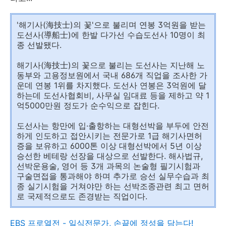
'해기사(海技士)의 꽃'으로 불리며 연봉 3억원을 받는
도선사(導船士)에 한발 다가선 수습도선사 10명이 최
종 선발됐다.
해기사(海技士)의 꽃으로 불리는 도선사는 지난해 노
동부와 고용정보원에서 국내 686개 직업을 조사한 가
운데 연봉 1위를 차지했다. 도선사 연봉은 3억원에 달
하는데 도선사협회비, 사무실 임대료 등을 제하고 약 1
억5000만원 정도가 순수익으로 잡힌다.
도선사는 항만에 입·출항하는 대형선박을 부두에 안전
하게 인도하고 접안시키는 전문가로 1급 해기사면허
증을 보유하고 6000톤 이상 대형선박에서 5년 이상
승선한 베테랑 선장을 대상으로 선발한다. 해사법규,
선박운용술, 영어 등 3개 과목의 논술형 필기시험과
구술면접을 통과해야 하며 추가로 승선 실무수습과 최
종 실기시험을 거쳐야만 하는 선박조종관련 최고 면허
로 국제적으로도 존경받는 직업이다.
EBS 프로열전 - 일식전문가, 손끝에 정성을 담는다!