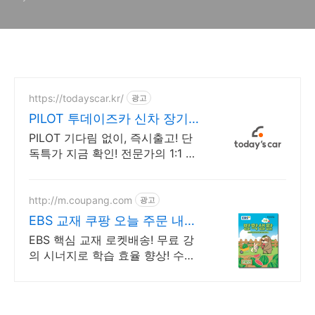
https://todayscar.kr/
광고
PILOT 투데이즈카 신차 장기렌
트 특가
PILOT 기다림 없이, 즉시출고! 단
독특가 지금 확인! 전문가의 1:1 맞
춤 컨설팅으로 합리적으로 장기렌
트/리스를 이용해 보세요!
http://m.coupang.com
광고
EBS 교재 쿠팡 오늘 주문 내일
도착
EBS 핵심 교재 로켓배송! 무료 강
의 시너지로 학습 효율 향상! 수능
연계작품 분석력 강화, QR코드 강
의로 독학도 문제없어요!