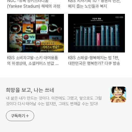
NGC -뉴욕 양키스타디움
KBS 시사기획 10 - 황혼의 빈곤,
(Yankee Stadium) 해체의 과정
폐지 줍는 노인들과 복지
KBS 소비자고발-스키 대여용품
KBS 스페셜-행복해지는 법 1편,
의 위생상태, 소셜커머스 반값 할
대한민국은 행복한가? 다큐 방송
인 쿠폰, 서비스도 반값?
희망을 보고, 나는 쓰네
내 삶은 내가 만드는 것이다. 이전에도 그랬고, 앞으로도 그럴
것이다 다시 태어날 수는 없지만, 그래도 변해갈 수는 있다!
구독하기