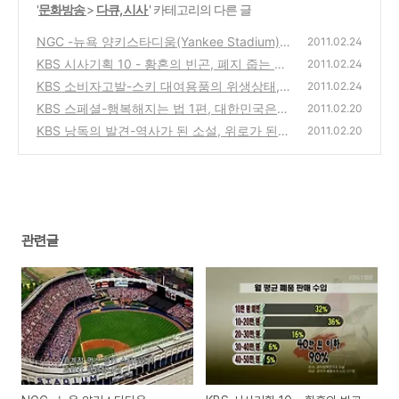
'
문화방송
>
다큐, 시사
' 카테고리의 다른 글
NGC -뉴욕 양키스타디움(Yankee Stadium)
2011.02.24
해체의 과정
KBS 시사기획 10 - 황혼의 빈곤, 폐지 줍는 노
(0)
2011.02.24
인들과 복지
KBS 소비자고발-스키 대여용품의 위생상태,
(0)
2011.02.24
소셜커머스 반값 할인 쿠폰, 서비스도 반값?
KBS 스페셜-행복해지는 법 1편, 대한민국은
2011.02.20
행복한가? 다큐 방송
(0)
KBS 낭독의 발견-역사가 된 소설, 위로가 된
(0)
2011.02.20
노래-소설가 조정래 & 소리꾼 장사익
(0)
관련글