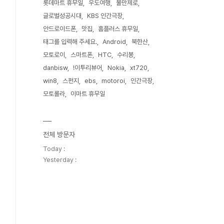
롯데마트 휴무일
우도여행
불만제로
글로벌성공시대
KBS 인간극장
안드로이드폰
맛집
홈플러스 휴무일
태그를 입력해 주세요.
Android
북한산
모토로이
스마트폰
HTC
수리봉
danbisw
!이투리뷰어
Nokia
xt720
win8
스펀지
ebs
motoroi
인간극장
모토롤라
이마트 휴무일
전체 방문자
Today :
Yesterday :