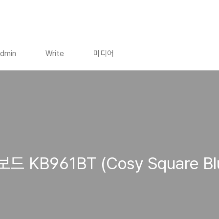
dmin
Write
미디어
B961BT (Cosy Square Blue