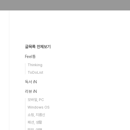
글목록 전체보기
Feel통
Thinking
ToDoList
독서 iN
리뷰 iN
모바일, PC
Windows OS
쇼핑, 지름신
패션, 생활
맛집, 여행