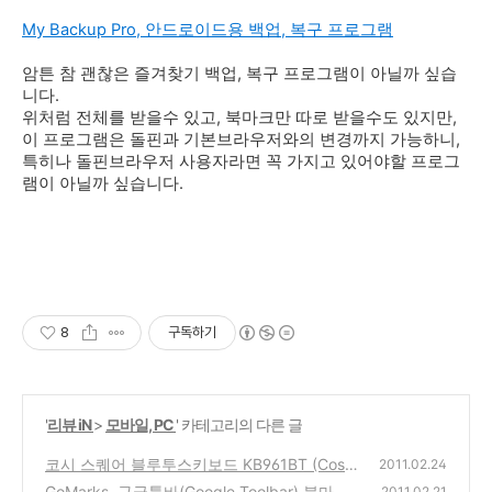
My Backup Pro, 안드로이드용 백업, 복구 프로그램
암튼 참 괜찮은 즐겨찾기 백업, 복구 프로그램이 아닐까 싶습
니다.
위처럼 전체를 받을수 있고, 북마크만 따로 받을수도 있지만,
이 프로그램은 돌핀과 기본브라우저와의 변경까지 가능하니,
특히나 돌핀브라우저 사용자라면 꼭 가지고 있어야할 프로그
램이 아닐까 싶습니다.
8
구독하기
'
리뷰 iN
>
모바일, PC
' 카테고리의 다른 글
코시 스퀘어 블루투스키보드 KB961BT (Cosy
2011.02.24
Square Bluetooth Keyborad)
GoMarks, 구글툴바(Google Toolbar) 북마크
(4)
2011.02.21