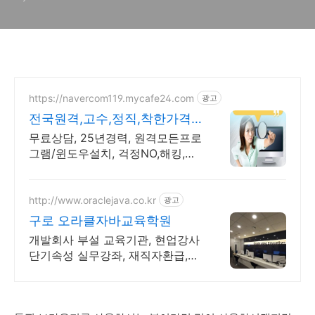
https://navercom119.mycafe24.com
광고
전국원격,고수,정직,착한가격
컴퓨터관련 모든 상담환영!
무료상담, 25년경력, 원격모든프로
그램/윈도우설치, 걱정NO,해킹,바
이러스없는설치 ~비대면 카드결제
가능!!!
http://www.oraclejava.co.kr
광고
구로 오라클자바교육학원
개발회사 부설 교육기관, 현업강사
단기속성 실무강좌, 재직자환급,
구직자 무료취업