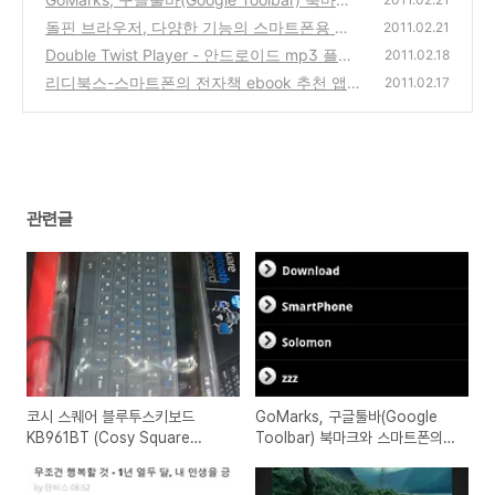
와 스마트폰의 동기화 프로그램
돌핀 브라우저, 다양한 기능의 스마트폰용 추
(0)
2011.02.21
천 인터넷브라우져 사용기 리뷰
Double Twist Player - 안드로이드 mp3 플레
(0)
2011.02.18
이어 앱 사용방법
리디북스-스마트폰의 전자책 ebook 추천 앱
(0)
2011.02.17
사용방법 (아이폰,안드로이드)
(0)
관련글
코시 스퀘어 블루투스키보드
GoMarks, 구글툴바(Google
KB961BT (Cosy Square
Toolbar) 북마크와 스마트폰의
Bluetooth Keyborad)
동기화 프로그램