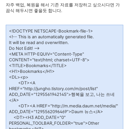
자주 백업, 복원을 해서 기존 자료를 저장하고 싶으시다면 가
끔식 해두시면 좋을듯 합니다.
<!DOCTYPE NETSCAPE-Bookmark-file-1>
<!-- This is an automatically generated file.
It will be read and overwritten.
Do Not Edit! -->
<META HTTP-EQUIV="Content-Type"
CONTENT="text/html; charset=UTF-8">
<TITLE>Bookmarks</TITLE>
<H1>Bookmarks</H1>
<DL><p>
<DT><A
HREF="http://jungho.tistory.com/m/post/list"
ADD_DATE="1295561942145">행복을 보고, 나는 쓰네
</A>
<DT><A HREF="http://m.media.daum.net/media/"
ADD_DATE="1295562096469">Daum 뉴스</A>
<DT><H3 ADD_DATE="0"
PERSONAL_TOOLBAR_FOLDER="true">Other