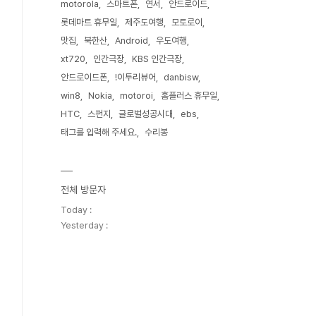
motorola
스마트폰
연서
안드로이드
롯데마트 휴무일
제주도여행
모토로이
맛집
북한산
Android
우도여행
xt720
인간극장
KBS 인간극장
안드로이드폰
!이투리뷰어
danbisw
win8
Nokia
motoroi
홈플러스 휴무일
HTC
스펀지
글로벌성공시대
ebs
태그를 입력해 주세요.
수리봉
전체 방문자
Today :
Yesterday :