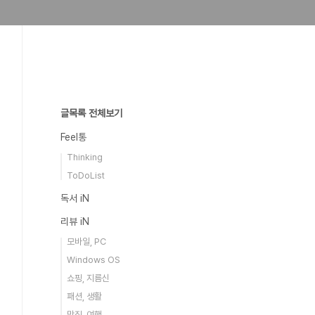
글목록 전체보기
Feel통
Thinking
ToDoList
독서 iN
리뷰 iN
모바일, PC
Windows OS
쇼핑, 지름신
패션, 생활
맛집, 여행