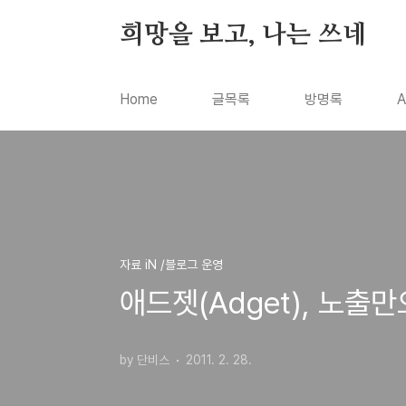
본문 바로가기
희망을 보고, 나는 쓰네
Home
글목록
방명록
A
자료 iN /블로그 운영
애드젯(Adget), 노
by 단비스
2011. 2. 28.