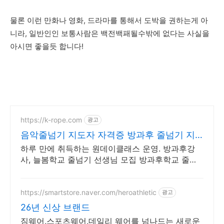
물론 이런 만화나 영화, 드라마를 통해서 도박을 권하는게 아
니라, 일반인인 보통사람은 백전백패될수밖에 없다는 사실을
아시면 좋을듯 합니다!
https://k-rope.com
광고
음악줄넘기 지도자 자격증 방과후 줄넘기 지
도자 양성
하루 만에 취득하는 원데이클래스 운영. 방과후강
사, 늘봄학교 줄넘기 선생님 모집 방과후학교 줄넘
기 강사 자격 연수. 지도자 자격증 취득. 강사 활동
을 시작하세요
https://smartstore.naver.com/heroathletic
광고
26년 신상 브랜드
짐웨어,스포츠웨어,데일리 웨어를 넘나드는 새로운