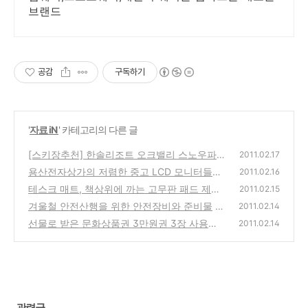
브랜드
공감
구독하기
'
자료 iN
' 카테고리의 다른 글
[스키장추천] 한솔리조트 오크밸리 스노우파
2011.02.17
크 개장
용산전자상가의 저렴한 중고 LCD 모니터들의
(0)
2011.02.16
판매 가격 정보 안내
테스크 매트, 책상위에 까는 고무판 패드 제품
(2)
2011.02.15
구입 사용기
겨울철 안전산행을 위한 안전장비와 준비물
(0)
2011.02.14
선물로 받은 문화상품권 3만원권 3장 사용기
(0)
2011.02.14
(0)