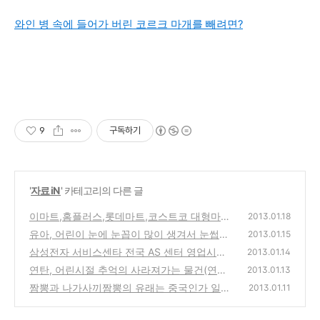
와인 병 속에 들어가 버린 코르크 마개를 빼려면?
9
구독하기
'
자료 iN
' 카테고리의 다른 글
이마트,홈플러스,롯데마트,코스트코 대형마트
2013.01.18
2013년 1월 휴무일 (수요일과 일요일 강제,자
유아, 어린이 눈에 눈꼽이 많이 생겨서 눈썹이
2013.01.15
율 휴점일 소식 안내)
달라붙은 경우의 바이러스 유행성 눈병 치료방
(0)
삼성전자 서비스센타 전국 AS 센터 영업시간
2013.01.14
법
과 연락처 정보
(2)
연탄, 어린시절 추억의 사라져가는 물건(연탄
(4)
2013.01.13
배달, 지게, 연탄집게, 연탄광)
짬뽕과 나가사끼짬뽕의 유래는 중국인가 일본
(0)
2013.01.11
일까?
(0)