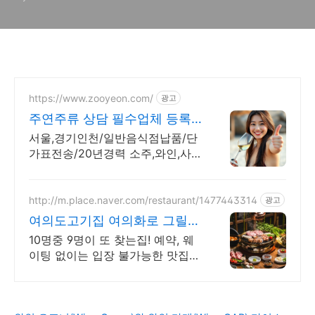
https://www.zooyeon.com/
광고
주연주류 상담 필수업체 등록
냉장고/제빙기/주류대출 지원
서울,경기인천/일반음식점납품/단
가표전송/20년경력 소주,와인,사
케소믈리에 전문상담
http://m.place.naver.com/restaurant/1477443314
광고
여의도고기집 여의화로 그릴링
서비스, 대나무숲 힐링
10명중 9명이 또 찾는집! 예약, 웨
이팅 없이는 입장 불가능한 맛집
회식, 단체모임 추천!! 숯불화로구
이 전문점!!