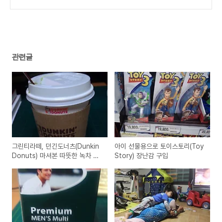
제품!
(0)
관련글
그린티라떼, 던긴도너츠(Dunkin
아이 선물용으로 토이스토리(Toy
Donuts) 마셔본 따뜻한 녹차 음
Story) 장난감 구입
료