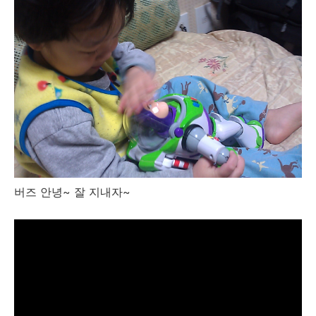
버즈 안녕~ 잘 지내자~