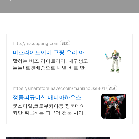
http://m.coupang.com
광고
버즈라이트이어 쿠팡 우리 아
이 선물로 딱!
말하는 버즈 라이트이어, 내구성도
튼튼! 로켓배송으로 내일 바로 만
나요. 다양한 멘트음원 삽입! 아이
들이 정말 좋아하는 토이스토리 영
웅 피규어.
https://smartstore.naver.com/maniahouse801
광고
정품피규어샵 매니아하우스
굿스마일,코토부키야등 정품메이
커만 취급하는 피규어 전문 사이트
매니아하우스