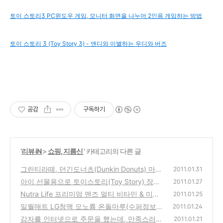
토이 스토리3 PC윈도우 게임, 모니터 화면을 나누어 2인용 게임하는 방법
토이 스토리 3 (Toy Story 3) - 앤디와 이별하는 우디와 버즈
공감
구독하기
'
리뷰 iN
>
쇼핑, 지름신
' 카테고리의 다른 글
그린티라떼, 던긴도너츠(Dunkin Donuts) 마셔
2011.01.31
본 따뜻한 녹차 음료
아이 선물용으로 토이스토리(Toy Story) 장난
(0)
2011.01.27
감 구입
Nutra Life 프리미엄 맨즈 멀티 비타민 & 미네
(0)
2011.01.25
랄(Premium Men's Multi Vitamin & Mineral)
일월매트 LG청맥 모노륨 온돌마루(수퍼점보
2011.01.24
인터넷으로 구입
형) 전기장판 구입 사용기
(0)
감자를 인터넷으로 주문을 했는데, 만족스러운
(4)
2011.01.21