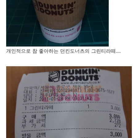
개인적으로 참 좋아하는 던킨도너츠의 그린티라떼....