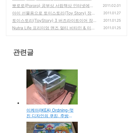
주방타이머 추천 제품 구입 사용기
뽀로로(Pororo) 공부상 서랍책상 인터넷에서
(0)
2011.02.01
구입
아이 선물용으로 토이스토리(Toy Story) 장난
(0)
2011.01.27
감 구입
토이스토리(ToyStory) 3 버즈라이트이어 장난
(0)
2011.01.25
감 로봇 인터넷으로 구입 사용기 리뷰
Nutra Life 프리미엄 맨즈 멀티 비타민 & 미네
(0)
2011.01.25
랄(Premium Men's Multi Vitamin & Mineral)
인터넷으로 구입
(0)
관련글
이케아(IKEA) Ordning-멋
진 디자인의 쿠킹, 주방타
이머 추천 제품 구입 사용
기