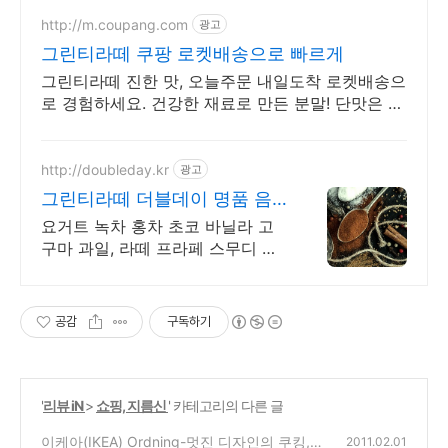
http://m.coupang.com
광고
그린티라떼 쿠팡 로켓배송으로 빠르게
그린티라떼 진한 맛, 오늘주문 내일도착 로켓배송으
로 경험하세요. 건강한 재료로 만든 분말! 단맛은 줄
이고 맛은 더한 특별함을 경험해보세요.
http://doubleday.kr
광고
그린티라떼 더블데이 명품 음
료베이스 전문
요거트 녹차 홍차 초코 바닐라 고
구마 과일, 라떼 프라페 스무디 음
료베이스 전문
공감
구독하기
'
리뷰 iN
>
쇼핑, 지름신
' 카테고리의 다른 글
이케아(IKEA) Ordning-멋진 디자인의 쿠킹,
2011.02.01