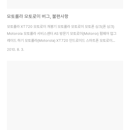
모토롤라 모토로이 버그, 불편사항
모토롤라 XT720 모토로이 개봉기 모토롤라 모토로이 모토폰 싱크(폰 싱크)
Motorola 모토롤라 서비스센터 AS 방문기 모토로이(Motoroi) 펌웨어 업그
레이드 하기 모토롤라(Motorola) XT720 안드로이드 스마트폰 모토로이
(Motoroi) SKT 번호이동 약 일주일정도 사용하고 있는 XT720 기계에 따라
2010. 8. 3.
서 큰 차이를 보인다는 이야기가 있던데, 한번 교품을 하고나서는 큰 문제가 없
이 아주 만족스럽게 사용을 하고 있는데, 몇가지 버그나 불편사항을 정리... 버
그 1. 블루투스 사용시 - 알림음이 헤드셑이 아닌 핸드폰에서 울림 블루투스로
음악을 듣고 있다면 문자나 메일알림음을 듣지 못한다 (번들 이어폰으로 테스
트를 해보니 이어폰은 음악중에 알림음이 잘 들린다는...) 저희 제품을 사용해
주셔..