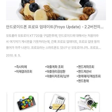
안드로이드폰 프로요 업데이트(Froyo Update) - 2.2버전의 코드네임
모토롤라 모토로이 XT720을 구입한후에, 안드로이드에 대해서는 처음이라
서 여기저기 게시판을 기웃거리는데, 간혹 프로요 업데이트, 프로요 업뎃 등의
용어가 자주 나온다. 프로요라는 스마트폰도 있나? 난 모토로이니까.. 프로요하
고는 관계가 없겠지했는데, 모토로이 게시판에도 프로요 업데이트를 기다린다
2010. 8. 5.
는 글들이...-_-;; 사진처럼 식후 간식이나 디저트를 말하는것은 아닐테고, 뭔가
하고 찾아보니 안드로이드 OS 2.2 버전을 프로요(Froyo)라고 한다고... 아직
정식버전이 출시 안되었을 경우에, 임시로 붙이는 코드네임(Codename)을
말하는것인데, 구글(Google)에서 제작하는 안드로이드 2.2버전은 JIT컴파
일러를 통해서 프로그램 실행속도가 기존보다 2-5배정도 빨라졌고,기업지원
이나 프로그래머 지원..