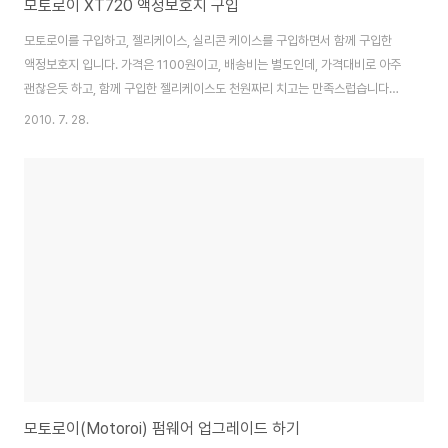
모토로이 XT720 액정보호지 구입
모토로이를 구입하고, 젤리케이스, 실리콘 케이스를 구입하면서 함께 구입한
액정보호지 입니다. 가격은 1100원이고, 배송비는 별도인데, 가격대비로 아주
괜찮은듯 하고, 함께 구입한 젤리케이스도 천원짜리 치고는 만족스럽습니다~
G마켓 구입처 사이트 모토롤라 XT720 젤리케이스 & 실리콘케이스 인터넷
2010. 7. 28.
에서 구입 SGP 슈타인하일 인크레더블쉴드 2.0 지문방지 액정보호필름 -
XT720 Motoroi 모토로이폰 Mobile blueocean에서 나온 mini holy
shield로 액정보호지 한장과 클리너가 들어있습니다. 우선 액정을 클리너로
깨끗하게 딱은후에, 액정보호지의 앞뒤면에 붙어 있는 커버를 벗기고 붙이면
되는데, 깔끔하게 잘 붙여집니다... 기포가 생기면 클리너로 밀어서 공기기포를
빼버리거나 다시 ..
모토로이(Motoroi) 펌웨어 업그레이드 하기