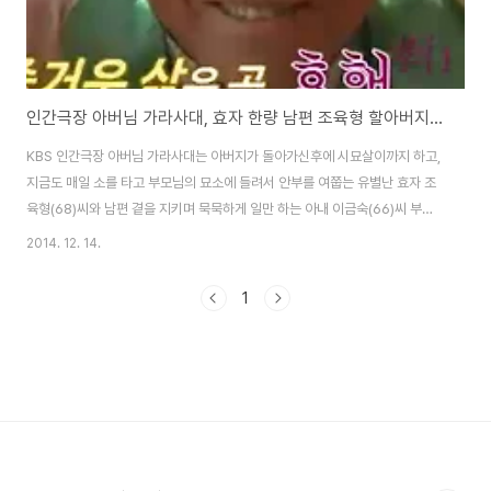
인간극장 아버님 가라사대, 효자 한량 남편 조육형 할아버지의 시묘살이와 영가무도의 삶
KBS 인간극장 아버님 가라사대는 아버지가 돌아가신후에 시묘살이까지 하고,
지금도 매일 소를 타고 부모님의 묘소에 들려서 안부를 여쭙는 유별난 효자 조
육형(68)씨와 남편 곁을 지키며 묵묵하게 일만 하는 아내 이금숙(66)씨 부부
의 이야기입니다. 왠지 좀 무거워 보이는 느낌의 이야기인가 싶었는데, 예고편
2014. 12. 14.
을 보면서 박장대소를 하게 됬는데, 시묘살이 이후에 아버지의 유언인 영가무
도(詠歌舞蹈, 읊을 영, 노래 가, 춤출 무, 밟을 도, 노래를 부르고 춤을 춘다는
1
뜻의 사자성어)에 따라서 본격적으로 인생을 즐기면서 살아가신다고 하더군
요...^^ 조육형 할아버지의 시묘살이 충북 청주에 충신과 효자가 많다고 알려진
한양 조씨의 후손으로 그중에서도 특별한 효자라고 하는데, 매일 아침 새벽 한
복을 입으시고 소를 타고 ..