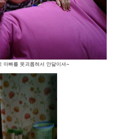
고 아빠를 못괴롭혀서 안달이셔~