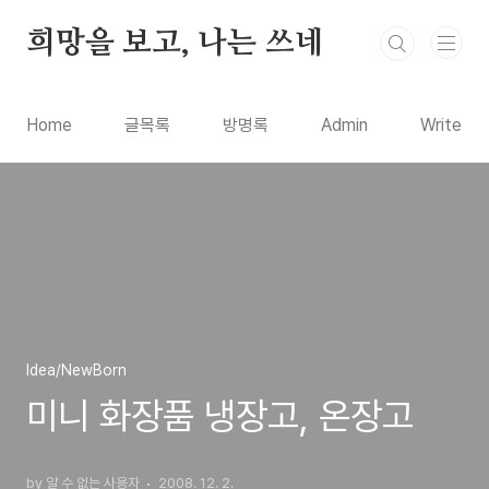
본문 바로가기
희망을 보고, 나는 쓰네
Home
글목록
방명록
Admin
Write
Idea/NewBorn
미니 화장품 냉장고, 온장고
by 알 수 없는 사용자
2008. 12. 2.