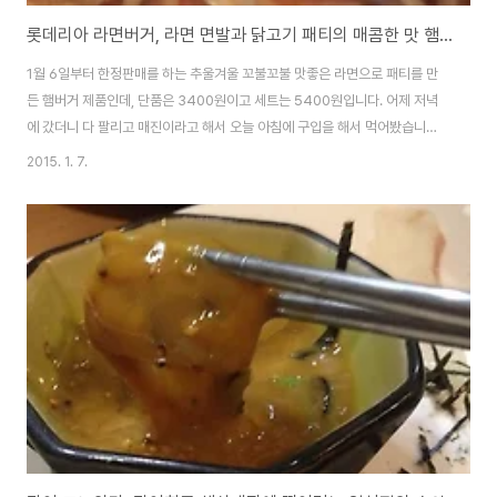
롯데리아 라면버거, 라면 면발과 닭고기 패티의 매콤한 맛 햄버거 시식기
1월 6일부터 한정판매를 하는 추울겨울 꼬불꼬불 맛좋은 라면으로 패티를 만
든 햄버거 제품인데, 단품은 3400원이고 세트는 5400원입니다. 어제 저녁
에 갔더니 다 팔리고 매진이라고 해서 오늘 아침에 구입을 해서 먹어봤습니다.
영양성분은 나트륨 함럄이 좀 높고, 포화지방도 높은데, 조금 매콤한 맛에 닭고
2015. 1. 7.
기 패티가 들어있는듯 합니다. 주문을 하니 5분정도 걸린다고 하는데, 단품으
로 구입을 해왔고, 포장은 종이가 아니라, 비닐로 해놓았더군요. 쉽게 설명해서
치킨버거인데, 햄버거 빵 대신에 라면을 삶아서 빵 대신에 넣은 제품입니다. 인
터넷에 예전부터 레시피가 있었다고 하던데, 직접 보기는 처음이네요~ 직접 찍
어본 시식기 동영상인데, 참고해 보시기 바라겠습니다. 위쪽에 라면 빵(?)이 있
는데, 면을 먹어보니 면..