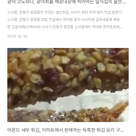
광어 고노와다, 광어회를 해삼내장에 찍어먹는 일식집의 술안주 요리 시식기
스시향, 은평구 응암동의 맛있는 생선초밥, 사시미 회의 추천 일식 맛집 방문기
스시향, 은평구 응암동 초밥 맛집에서 먹어본 참치 사시미와 급속냉동후 해동
한 고등어회(시메사바) 시식기 은평구 응암동 스시향에서 먹어본 문어초회와
참치뱃살,생새우 초밥 시식기 스시향의 매실저림 토마토 연어샐러드와 야끼우
2014. 12. 15.
동, 은평구 응암역부근의 일식집 은평구 초밥과 일식 요리 맛집인 스시향에서
먹어본 생선회인데, 매번 먹던것을 빼고 안먹어본것을 찾다보니 광어 고노와다
라는 메뉴가 있어서 시켜봤습니다. 고노와다는 해삼 내장의 일본 말이라고 하
는데, 이렇게 나오더군요. 광어회가 괘 얇에 회로 쓸어져서 나오고, 파와 김가
루, 무순 등이 나오고, 해삼내장이 소스처럼 종지에 나옵니다. 가격은 2만원이
고, 고노와다 추가시 3천원이라고 하네요..
아몬드 새우 튀김, 이마트에서 판매하는 독특한 튀김 요리 구입 시식기