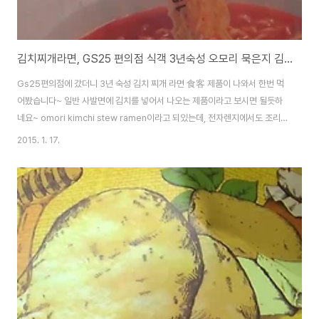
김치찌개라면, GS25 편의점 식객 3년숙성 오모리 묵은지 김치 컵라면 시식기
Gs25편의점에 갔더니 3년 숙성 김치 찌개 라면 食客 제품이 나와서 한번 먹
어봤습니다~ 일반 사발면에 김치를 넣어서 나오는 제품이라고 보시면 될듯하
네요~ omori kimchi stew ramen이라고 되있는데, 전자렌지에서도 조리
가 가능하다고 하네요~ 가격은 1500원이고, 통신사 카드 할인도 됩니다~ 오
2015. 1. 17.
모리는 옛 선조 조상들이 큰 항아리를 빚을 때 쓰던 말로 김치를 3년간 저온 숙
성하는 저장고라고 하네요~ GS25 편의점이나 슈퍼마켓에서만 판매를 하는
제품이고, 허영만의 식객 만화의 성찬이가 캐릭터 모델로 등장을 식객 쫄깃한
명품 편육, GS25시 편의점의 돼지 머리고기와 껍데기로 만든 제품 구입 시식
기 식객 마늘족발, GS25시 편의점에서 판매하는 마늘소스의 궁합이 잘맞는
제품 구입 시식기 GS2..