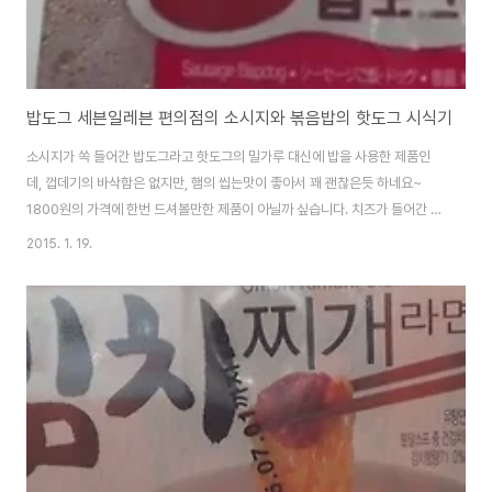
밥도그 세븐일레븐 편의점의 소시지와 볶음밥의 핫도그 시식기
소시지가 쏙 들어간 밥도그라고 핫도그의 밀가루 대신에 밥을 사용한 제품인
데, 껍데기의 바삭함은 없지만, 햄의 씹는맛이 좋아서 꽤 괜찮은듯 하네요~
1800원의 가격에 한번 드셔볼만한 제품이 아닐까 싶습니다. 치즈가 들어간 제
품은 좀 별로인데, 이 제품은 밥은 좀 덜들어가고, 소시지가 많이 들어가 있더군
2015. 1. 19.
요. 신제품으로 레몬에이드를 무료로 증정하고 있고, 전자렌지에 60초 정도 데
워서 드시면 됩니다. 139g짜리인데, 영양성분을 보면 당류가 53g으로 표시
가 되어 있는데, 이건 아무래도 표기가 잘못되지 않았나 싶네요?? 나트륨도 살
짝 높기는 하고, 롯데푸드에서 만든 제품입니다~ 이런 사이즈인데, 걸거리 핫
도그 보다는 작은 사이즈입니다~ 이런식으로 햄이 있고, 그 사이에 볶음밥과
야채가 들어있는 제품인데, 실..