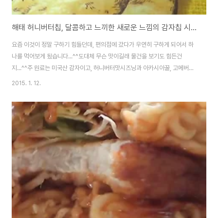
해태 허니버터칩, 달콤하고 느끼한 새로운 느낌의 감자칩 시식기와 주위 반응
요즘 이것이 정말 구하기 힘들던데, 편의점에 갔다가 우연히 구하게 되어서 하
나를 먹어보게 됬습니다...^^도대체 무슨 맛이길래 물건을 보기도 힘든건
지...^^주 원료는 미국산 감자이고, 허니버터맛시즈닝과 아카시아꿀, 고메버터
등이 포함되어 있습니다.독특한점은 보통 과자는 당류가 높거나 나트륨이 높아
2015. 1. 12.
서 달거나, 짜거나, 또는 달고 짠맛을 내는데, 이 제품은 다른 제품들에 비해서
당류와 나트륨이 낮은편입니다.다만 지방과 포화지방의 함량은 좀 높은 편입니
다.직접 찍어본 동영상인데, 참고해 보시기 바라겠습니다~ 뭐 겉모습은 일반
포테이포칩에 비해서 다를바가 없는듯 합니다~맛을 보니 짠맛도 덜하고, 단맛
도 덜한데, 은은하게 벌꿀의 단맛이 살짝 느껴지고, 치즈의 느끼함이 좀 느껴지
더군요.이 조화가 개인적으로 꽤 괜..