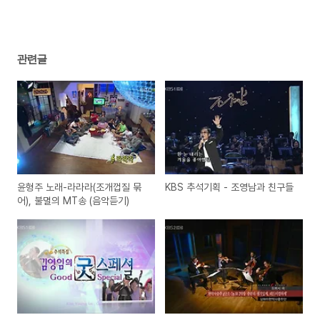
관련글
윤형주 노래-라라라(조개껍질 묶
KBS 추석기획 - 조영남과 친구들
어), 불멸의 MT송 (음악듣기)