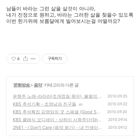
남들이 바라는 그런 삶을 살것이 아니라,
내가 진정으로 원하고, 바라는 그러한 삶을 찾을수 있도록
이번 한가위에 보름달에게 빌어보시는걸 어떨까요?
6
구독하기
'
문화방송
>
음악
' 카테고리의 다른 글
윤형주 노래-라라라(조개껍질 묶어), 불멸의 M
2010.09.25
T송 (음악듣기)
KBS 추석기획 - 조영남과 친구들
(2)
2010.09.22
(6)
KBS 추석특집 김영임의 굿 스페셜 (Good Spe
2010.09.20
cial) 라이브 콘서트
KBS 클래식 오디세이 - 상하이 사중주단(Sha
(0)
2010.09.16
nghai String Quartette), 비올라 아브리 레비
2NE1 - I Don't Care (음악 듣기) - 내 인생이
2010.09.12
탄(Avri Levitan)
나에게 들려주는 노래
(0)
(2)