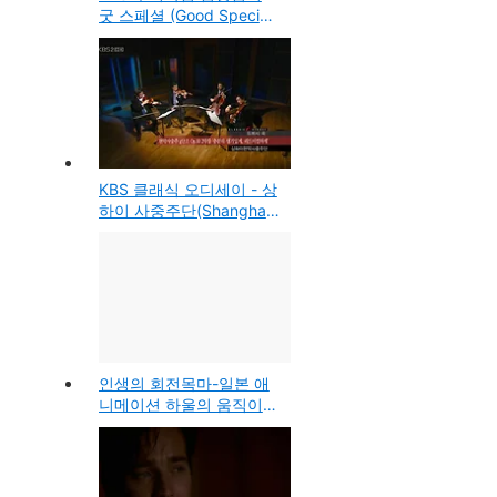
굿 스페셜 (Good Special)
라이브 콘서트
KBS 클래식 오디세이 - 상
하이 사중주단(Shanghai
String Quartette), 비올라
아브리 레비탄(Avri
Levitan)
인생의 회전목마-일본 애
니메이션 하울의 움직이는
성 OST(음악듣기)