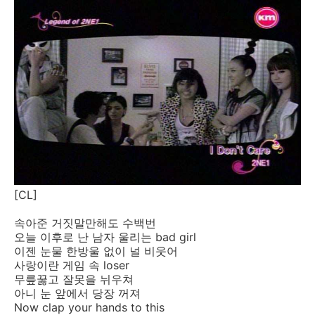
[CL]
속아준 거짓말만해도 수백번
오늘 이후로 난 남자 울리는 bad girl
이젠 눈물 한방울 없이 널 비웃어
사랑이란 게임 속 loser
무릎꿇고 잘못을 뉘우쳐
아니 눈 앞에서 당장 꺼져
Now clap your hands to this