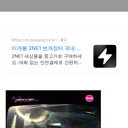
https://m.bunjang.co.kr/
광고
미개봉 2NE1 번개장터 국내 최
대 브랜드 중고거래
2NE1 새상품을 중고가로 구매하세
요. 대화 없는 안전결제로 간편하
게! 전국 각지에서 올라오는 전국
구 최다 상품 매일 10만 개 이상의
신규 상품 업로드