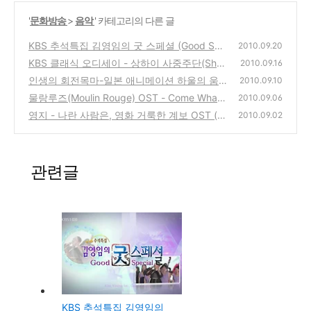
'
문화방송
>
음악
' 카테고리의 다른 글
KBS 추석특집 김영임의 굿 스페셜 (Good Spe
2010.09.20
cial) 라이브 콘서트
KBS 클래식 오디세이 - 상하이 사중주단(Sha
(0)
2010.09.16
nghai String Quartette), 비올라 아브리 레비
인생의 회전목마-일본 애니메이션 하울의 움
2010.09.10
탄(Avri Levitan)
직이는 성 OST(음악듣기)
(0)
물랑루즈(Moulin Rouge) OST - Come What
(12)
2010.09.06
May - Nicole Kidman & Ewan Mcgregor
영지 - 나란 사람은, 영화 거룩한 계보 OST (음
(0)
2010.09.02
악 듣기)
(6)
관련글
KBS 추석특집 김영임의