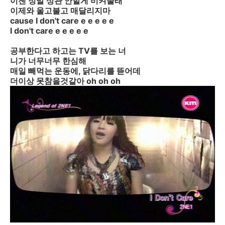
이젠 정말 상관 안할게 비켜줄래
이제와 울고불고 매달리지마
cause I don't care e e e e e
I don't care e e e e e
공부한다고 하고는 TV를 보는 너
니가 너무너무 한심해
매일 빼먹는 운동에, 닭다리를 뜯어데
더이상 못참을것같아 oh oh oh