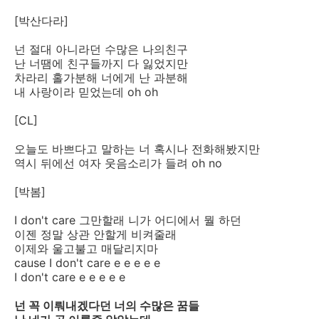
[박산다라]
넌 절대 아니라던 수많은 나의친구
난 너땜에 친구들까지 다 잃었지만
차라리 홀가분해 너에게 난 과분해
내 사랑이라 믿었는데 oh oh
[CL]
오늘도 바쁘다고 말하는 너 혹시나 전화해봤지만
역시 뒤에선 여자 웃음소리가 들려 oh no
[박봄]
I don't care 그만할래 니가 어디에서 뭘 하던
이젠 정말 상관 안할게 비켜줄래
이제와 울고불고 매달리지마
cause I don't care e e e e e
I don't care e e e e e
넌 꼭 이뤄내겠다던 너의 수많은 꿈들