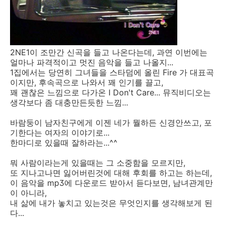
2NE1이 조만간 신곡을 들고 나온다는데, 과연 이번에는
얼마나 파격적이고 멋진 음악을 들고 나올지...
1집에서는 당연히 그녀들을 스타덤에 올린 Fire 가 대표곡
이지만, 후속곡으로 나와서 꽤 인기를 끌고,
꽤 괜찮은 느낌으로 다가온 I Don't Care... 뮤직비디오는
생각보다 좀 대충만든듯한 느낌...
바람둥이 남자친구에게 이젠 네가 뭘하든 신경안쓰고, 포
기한다는 여자의 이야기로...
한마디로 있을때 잘하라는...^^
뭐 사람이라는게 있을때는 그 소중함을 모르지만,
또 지나고나면 잃어버린것에 대해 후회를 하고는 하는데,
이 음악을 mp3에 다운로드 받아서 듣다보면, 남녀관계만
이 아니라,
내 삶에 내가 놓치고 있는것은 무엇인지를 생각해보게 된
다...