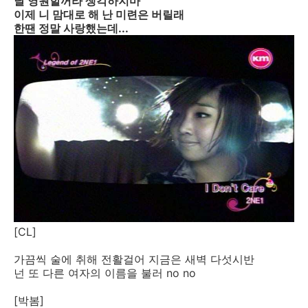
날 영원할꺼라 생각하지마
이제 니 맘대로 해 난 미련은 버릴래
한땐 정말 사랑했는데...
[CL]
가끔씩 술에 취해 전활걸어 지금은 새벽 다섯시반
넌 또 다른 여자의 이름을 불러 no no
[박봄]