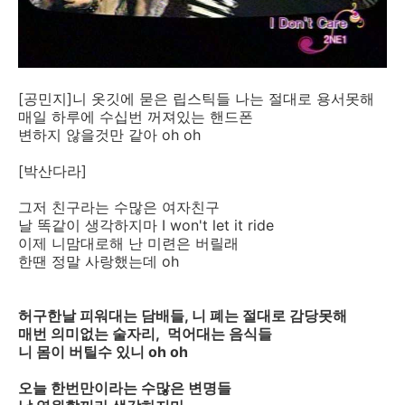
[공민지]니 옷깃에 묻은 립스틱들 나는 절대로 용서못해
매일 하루에 수십번 꺼져있는 핸드폰
변하지 않을것만 같아 oh oh
[박산다라]
그저 친구라는 수많은 여자친구
날 똑같이 생각하지마 I won't let it ride
이제 니맘대로해 난 미련은 버릴래
한땐 정말 사랑했는데 oh
허구한날 피워대는 담배들, 니 폐는 절대로 감당못해
매번 의미없는 술자리, 먹어대는 음식들
니 몸이 버틸수 있니 oh oh
오늘 한번만이라는 수많은 변명들