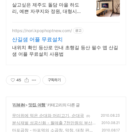
녀마을 하도리 제주돌담집
살고싶은 제주도 돌담 마을 하도
리, 예쁜 자쿠지와 정원, 대형시네
마, 바닷가 마을 바닷가마을 전통
제주 돌집의 감성을 담은 자쿠지
숙소, 아이와 가족의 휴식에 최적
https://nori.kpophoptnew.com/
광고
산길샘 어플 무료설치
내위치 확인 등산로 안내 초행길 등산 필수 앱 산길
샘 어플 무료설치 사용법
45
구독하기
'
리뷰 iN
>
맛집, 여행
' 카테고리의 다른 글
무더위에 먹은 순대와 머리고기, 순대국
2010.08.23
(0)
분식재벌 성공신화 - 월매출 7천만원의 부산의
2010.08.21
소문난 팥빙수
마포곱창 - 마포역의 소곱창, 막창, 대창 판매
(0)
2010.08.17