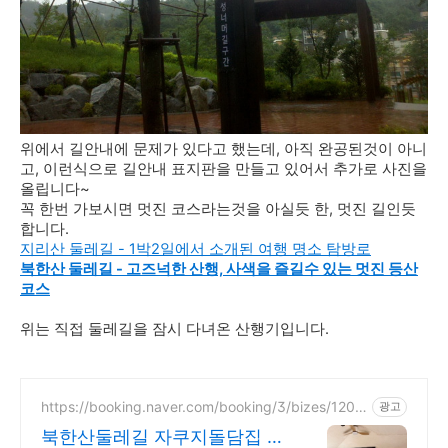
위에서 길안내에 문제가 있다고 했는데, 아직 완공된것이 아니
고, 이런식으로 길안내 표지판을 만들고 있어서 추가로 사진을
올립니다~
꼭 한번 가보시면 멋진 코스라는것을 아실듯 한, 멋진 길인듯
합니다.
지리산 둘레길 - 1박2일에서 소개된 여행 명소 탐방로
북한산 둘레길 - 고즈넉한 산행, 사색을 즐길수 있는 멋진 등산
코스
위는 직접 둘레길을 잠시 다녀온 산행기입니다.
https://booking.naver.com/booking/3/bizes/1203
광고
928
북한산둘레길 자쿠지돌담집 해