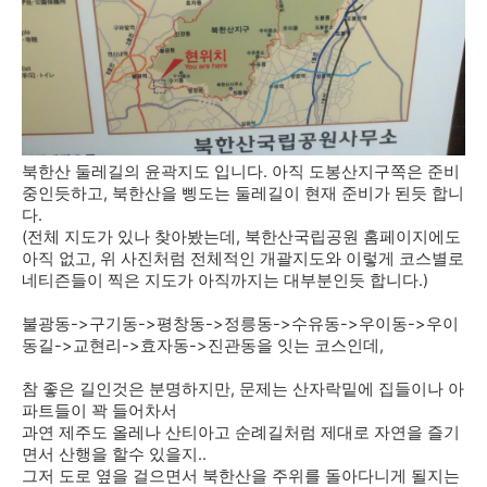
북한산 둘레길의 윤곽지도 입니다. 아직 도봉산지구쪽은 준비
중인듯하고, 북한산을 삥도는 둘레길이 현재 준비가 된듯 합니
다.
(전체 지도가 있나 찾아봤는데, 북한산국립공원 홈페이지에도
아직 없고, 위 사진처럼 전체적인 개괄지도와 이렇게 코스별로
네티즌들이 찍은 지도가 아직까지는 대부분인듯 합니다.)
불광동->구기동->평창동->정릉동->수유동->우이동->우이
동길->교현리->효자동->진관동을 잇는 코스인데,
참 좋은 길인것은 분명하지만, 문제는 산자락밑에 집들이나 아
파트들이 꽉 들어차서
과연 제주도 올레나 산티아고 순례길처럼 제대로 자연을 즐기
면서 산행을 할수 있을지..
그저 도로 옆을 걸으면서 북한산을 주위를 돌아다니게 될지는