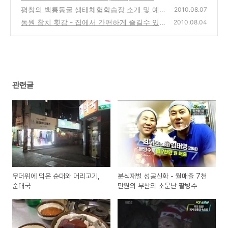
음식점 방문기
평창의 백룡동굴 생태체험학습장 소개 및 예약
(0)
2010.08.07
방법 안내
동원 참치 횟감 - 집에서 간편하게 즐길수 있는
(2)
2010.08.04
참치회 구입 시식기
(0)
관련글
무더위에 먹은 순대와 머리고기,
분식재벌 성공신화 - 월매출 7천
순대국
만원의 부산의 소문난 팥빙수