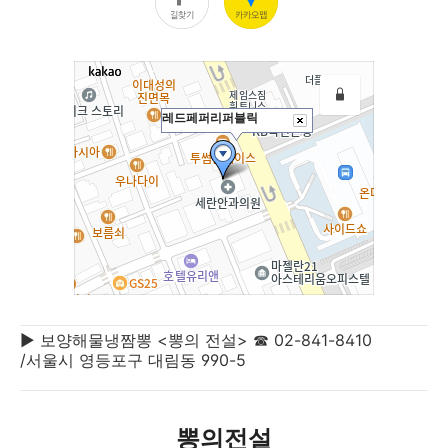
▶ 보양해물냉짬뽕 <뽕의 전설> ☎ 02-841-8410
/서울시 영등포구 대림동 990-5