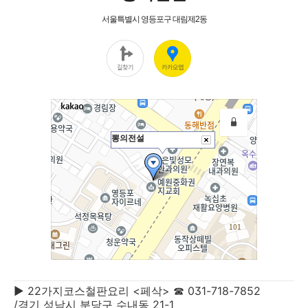
▶ 22가지코스철판요리 <페삭> ☎ 031-718-7852
/경기 성남시 분당구 수내동 21-1