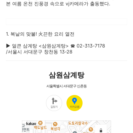
본 여름 온천 진풍경 속으로 vj카메라가 출동했다.
1. 복날의 맞불! 火끈한 요리 열전
▶ 얼큰 삼계탕 <삼원삼계탕> ☎ 02-313-7178
/서울시 서대문구 창천동 13-28