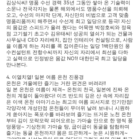
김상식씨! 명품 수선 경력 35년 그동안 쌓아 온 기술력이
소문나 전국각지는 물론 해외에서도 명품수선을 의뢰해
오고, 수선의 마지막 단계, 자신만의 비법으로 고객 맞춤
명품리폼까지 해주면서 수선계 최고 일당으로 등극! 자신
의 몸값은 스피드가 올려 줬다는 어묵맨 박정호씨와 정육
점 고기썰기 초고수 김유태씨! 성공의 열쇠가 되는 건물과
사무실내 CEO 자리배치, 집안 인테리어 컨설팅으로, 사람
을 이롭게 하는 자리를 콕 집어준다는 일당 1백만원인 풍
수컨설턴트 전항수씨까지 자신의 자리에서 최선을 다하
고 실력으로 인정받은 몸값 NO1! 대한민국 최고 일당을
만나본다.
4. 이열치열! 일본 여름 온천 진풍경
온천은 겨울에만 즐기는 거란 편견은 버려라!!
일 본 온천은 여름이 제격~ 온천의 천국, 일본에 진짜 온
천의 계절이 돌아왔다! 이즈 반도의 깊은 산 속에 자리잡
은 이색 온천 아마기소는 최고의 여름 피서지로 인기만점!
각양각색 개성만점 온천들이 무더위 날려 보내니 시원하
게 쏟아지는 폭포수를 바라보며 즐기는 뜨거운 노천 온천
부터 김이 모락모락 피어오르는 가마솥 안으로 한 명씩 풍
덩풍덩~ 기상천외 가마솥 탕, 굽이굽이 동굴을 탐험하며
즐기는 동굴 온천까지! 몸은 뜨끈하게~ 눈은 시원하게~
그야말로 신선놀음이 따로 없단다! 그런가 하면 일본 최고