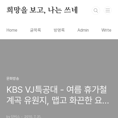
본문 바로가기
희망을 보고, 나는 쓰네
Home
글목록
방명록
Admin
Write
문화방송
KBS VJ특공대 - 여름 휴가철
계곡 유원지, 맵고 화끈한 요
리, 대한민국 최고 일당 총집
by 단비스
2010. 7. 31.