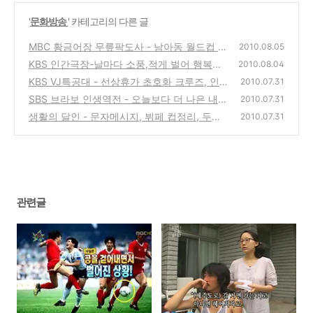
'
문화방송
' 카테고리의 다른 글
MBC 황금어장 무릎팍도사 - 남아동 월드컵 허
2010.08.05
정무 국가대표 감독
KBS 인간극장-날마다 소풍,적게 벌어 행복하
(0)
2010.08.04
게 사는 법-유광국 염정은 부부의 제주도 삶 이
KBS VJ특공대 - 선상휴가 초호화 크루즈, 인
2010.07.31
야기
생 역전의 주역들, 인도네시아 솔로왕국, 미혼
(4)
SBS 브라보 인생역전 - 오늘보다 더 나은 내일
2010.07.31
모 이야기
의 역전, 새로운 희망찾기
(0)
생활의 달인 - 문자메시지, 뷔페 컵정리, 두루
(0)
2010.07.31
마리 화장지, 과일꼬치, 수제버거의 달인
(1)
관련글