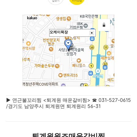
▶ 연근불꼬리찜 <퇴계원 매운갈비찜> ☎ 031-527-0615
/경기도 남양주시 퇴계원면 퇴계원리 56-31