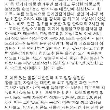
지 등 12가지 해물 올려주면 보기에도 푸짐한 해물모둠
불냉짬뽕 완성! 정신 번쩍 나는 매운맛에 싱싱함까지 한
가득~ 여름 보양식으로 인기만점이란다. 뿐만 아니다! 복
날 화끈한 요리의 대미를 장식해 줄 최고의 보양식이 있었
으니~ 바로, 연근, 감초를 비롯한 각종 한약재와 2시간 폭
~ 고아낸 한방소꼬리찜! 여기에 청양물고추를 탑처럼 쌓
아 올리면 매콤쫄깃 한방불꼬리찜 완성! 복날 이색 서비
스! 직접 담근 산삼주까지 공짜 서비스로 등장하니~ 남녀
노소! 외국인들까지 문전성시란다. 복날의 베스트셀러 삼
계탕의 이색 변신! 하루 2천 마리 이상 팔린다는 고추장범
벅 얼큰삼계탕부터 청양고추 듬뿍 올라간 오리 매운탕이
덤으로 나오는 생오리 숯불구이까지! 화끈! 후끈! 불끈! 辛
바람 나는 복날 맞불작전! 이열치열 아찔한 맛! 火끈한 요
리 속으로 vj카메라가 찾아가 본다.
3. 이유 있는 몸값! 대한민국 최고 일당 총집합
황금 몸값 자랑하는 대한민국 최고 일당은 과연 누구?
그 녀가 입었다 하면 금새 품절된다는 비키니 전문모델 김
유리씨! 쇼핑몰 비키니 모델부터 비키니 화보촬영까지 황
금 비율의 몸매 자랑하며 적게는 50만원, 최고 500만원
까지 받는 그야말로 황금 몸값인 여름 한철 최고 일당을
만나보고, 망가진 명품도 새롭게 재탄생시킨다는 신의 손