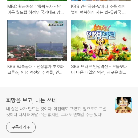
MBC 황금어장 무릎팍도사 - 남
KBS 인간극장-날마다 소풍,적게
아동 월드컵 허정무 국가대표 감
벌어 행복하게 사는 법-유광국 염
독
정은 부부의 제주도 삶 이야기
KBS VJ특공대 - 선상휴가 초호화
SBS 브라보 인생역전 - 오늘보다
크루즈, 인생 역전의 주역들, 인도
더 나은 내일의 역전, 새로운 희망
네시아 솔로왕국, 미혼모 이야기
찾기
희망을 보고, 나는 쓰네
내 삶은 내가 만드는 것이다. 이전에도 그랬고, 앞으로도 그럴
것이다 다시 태어날 수는 없지만, 그래도 변해갈 수는 있다!
구독하기