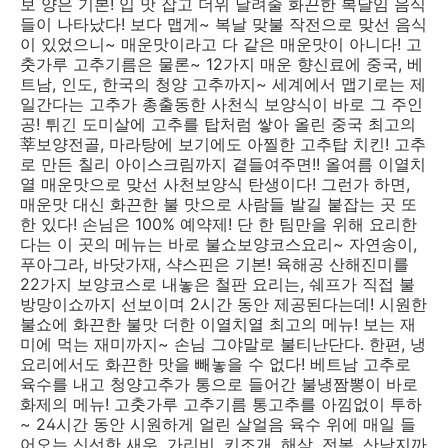
보 양은 기본! 입 맛 잡고 더위 날려줄 화끈한 복달임 음식
들이 나타났다! 보다 맵게~ 복날 맞불 작전으로 맞선 음식
이 있었으니~ 매운맛이라고 다 같은 매운맛이 아니다! 고
춧가루 고추기름은 물론~ 12가지 매운 향신료에 중국, 베
트남, 인도, 한국의 청양 고추까지~ 세계에서 맵기로는 제
일간다는 고추가 총출동한 사천식 보양식이 바로 그 주인
공! 튀긴 도미살에 고추를 탑처럼 쌓아 올린 중국 최고의
莘보양전골, 마라탕에 보기에도 아찔한 고추탑 치킨! 고추
로 만든 칠리 아이스크림까지 곁들여주면!! 올여름 이열치
열 매운맛으로 맞선 사천보양식 탄생이다! 그런가 하면,
매운맛 대신 화끈한 불 맛으로 사람들 발길 붙잡는 곳 또
한 있다! 손님은 100% 예약제! 단 한 팀만을 위해 요리한
다는 이 곳의 메뉴는 바로 불쇼보양코스요리~ 자연송이,
푸아그라, 바닷가재, 샥스핀은 기본! 육해공 산해진미를
22가지 보양코스로 내놓은 철판 요리는, 쉐프가 직접 불
방망이쇼까지 선보이며 2시간 동안 제공된다는데! 시원한
불쇼에 화끈한 불맛 더한 이열치열 최고의 메뉴! 보는 재
미에 먹는 재미까지~ 손님 그야말로 불티난단다. 한편, 냉
요리에서도 화끈한 맛을 빼놓을 수 없다! 베트남 고추로
육수를 내고 청양고추가 통으로 들어간 불냉짬뽕이 바로
화제의 메뉴! 고춧가루 고추기름 통고추를 아낌없이 투하
~ 24시간 동안 시원하게 얼린 살얼음 육수 위에 매일 들
어오는 신선한 새우, 가리비, 키조개, 해삼, 전복, 산낙지까