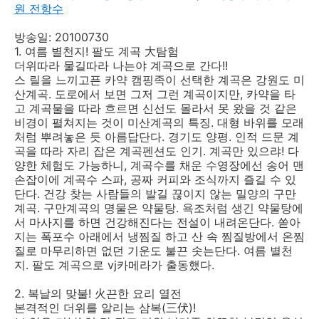
원 전항수
방송일: 20100730
1. 여름 별천지! 팔도 계곡 大탐험
더위따라 물길따라 나는야 계곡으로 간다!!
스 릴을 느끼고픈 카약 캠핑족이 선택한 계곡은 강원도 미
산계곡. 도로에서 보면 그저 그런 계곡이지만, 카약을 타
고 계곡물을 따라 흐르면 신선도 몰라서 못 왔을 것 같은
비경이 펼쳐지는 것이 미산계곡의 특징. 대형 바위를 모래
처럼 뿌려놓은 듯 아름답단다. 경기도 양평. 인적 드문 계
곡을 따라 자리 잡은 계곡펜션도 인기. 계곡만 있으랴! 다
양한 체험도 가능하니, 계곡수를 채운 수영장에선 송어 맨
손잡이에 계곡수 스파, 공짜 커피와 조식까지 즐길 수 있
단다. 건강 찾는 사람들의 발길 끊이지 않는 밀양의 구만
계곡. 구만계곡의 명물은 약물탕. 욕조처럼 생긴 약물탕에
서 마사지를 하면 건강해진다는 전설이 내려온단다. 쏟아
지는 폭포수 아래에서 냉찜질 하고 산 속 찜질방에서 온찜
질로 마무리하면 없던 기운도 불끈 솟는단다. 여름 별천
지. 팔도 계곡으로 vj카메라가 출동했다.
2. 복날의 맞불! 火끈한 요리 열전
본격적인 더위를 알리는 삼복(三伏)!