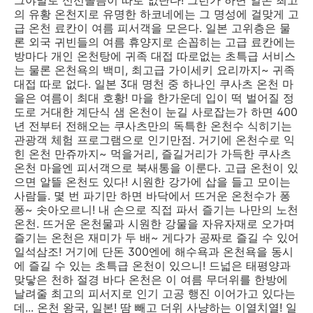
의 유황 온천지로 유명한 하코네에는 그 명성에 걸맞게 고
급 온천 료칸이 여름 피서객을 모은다. 일본 고위층은 물
론 외국 귀빈들의 여름 휴양지로 손꼽히는 고급 료칸에는
방마다 개인 온천탕에 귀족 대접 따로없는 초특급 서비스
는 물론 온천욕의 백미, 최고급 가이세키 요리까지~ 귀족
대접 따로 없다. 일본 3대 명천 중 하나인 쿠사츠 온천 마
을은 여름이 최대 호황! 마을 한가운데 입이 떡 벌어질 정
도로 거대한 계단식 샘 온천이 눈길 사로잡는가 하면 400
년 전부터 전해오는 쿠사츠만의 독특한 온천수 식히기는
관광객 체험 프로그램으로 인기만점. 거기에 온천수로 익
힌 온천 만쥬까지~ 먹을거리, 즐길거리가 가득한 쿠사츠
온천 마을엔 피서객으로 북새통을 이룬다. 고급 온천이 있
으면 알뜰 온천도 있다! 시원한 강가에 삽을 들고 모이는
사람들. 몇 번 파기만 하면 바닥에서 뜨거운 온천수가 퐁
퐁~ 솟아오르니! 내 손으로 직접 파서 즐기는 나만의 노천
온천. 뜨거운 온천물과 시원한 강물을 자유자재로 오가며
즐기는 온천은 재미가 두 배~ 게다가 공짜로 즐길 수 있어
일석삼조! 거기에 단돈 300엔에 해수욕과 온천욕을 동시
에 즐길 수 있는 초특급 온천이 있으니! 드넓은 태평양과
맞닿은 천하 절경 바다 온천은 이 여름 무더위를 한방에
날려줄 최고의 피서지로 인기 고공 행진 이어가고 있다는
데... 온천 왕국, 일본! 땀 빼고 더위 사냥하는 이열치열! 일