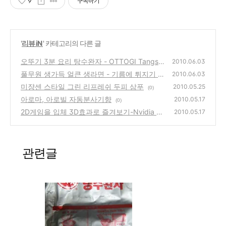
9
구독하기
'
리뷰 iN
' 카테고리의 다른 글
오뚜기 3분 요리 탕수완자 - OTTOGI Tangsu
2010.06.03
Wanja 구입 시식기
풀무원 생가득 얼큰 생라면 - 기름에 튀지기 않
(2)
2010.06.03
은 정말 맛있는 라면
미쟝센 스타일 그린 리프레쉬 두피 삼푸
(0)
2010.05.25
(0)
아로마, 아로빌 자동분사기향
2010.05.17
(0)
2D게임을 입체 3D효과로 즐겨보기-Nvidia 스
2010.05.17
테레오스코픽 3D 설치 사용 방법
(26)
관련글