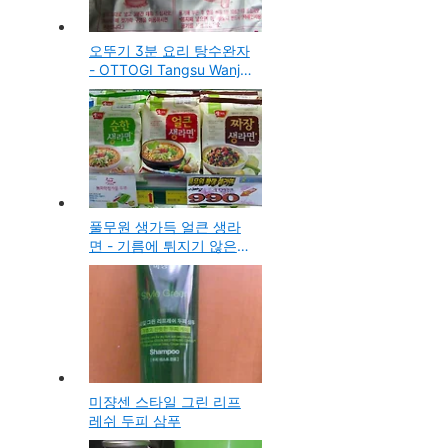
오뚜기 3분 요리 탕수완자
- OTTOGI Tangsu Wanja
구입 시식기
풀무원 생가득 얼큰 생라
면 - 기름에 튀지기 않은
정말 맛있는 라면
미쟝센 스타일 그린 리프
레쉬 두피 삼푸