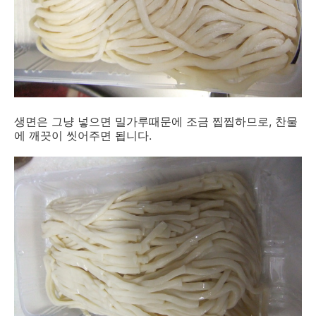
생면은 그냥 넣으면 밀가루때문에 조금 찝찝하므로, 찬물
에 깨끗이 씻어주면 됩니다.