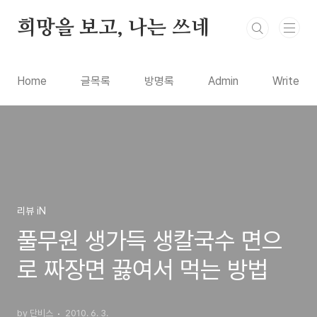
본문 바로가기
희망을 보고, 나는 쓰네
Home
글목록
방명록
Admin
Write
리뷰 iN
풀무원 생가득 생칼국수 면으
로 짜장면 끓여서 먹는 방법
by 단비스
2010. 6. 3.