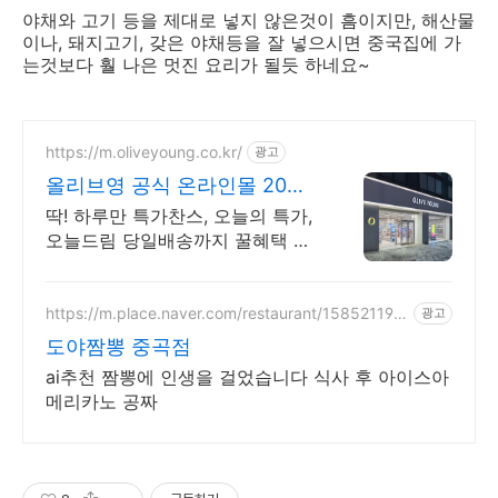
야채와 고기 등을 제대로 넣지 않은것이 흠이지만, 해산물
이나, 돼지고기, 갖은 야채등을 잘 넣으시면 중국집에 가
는것보다 훨 나은 멋진 요리가 될듯 하네요~
https://m.oliveyoung.co.kr/
광고
올리브영 공식 온라인몰 20시
이전 주문은 오늘드림
딱! 하루만 특가찬스, 오늘의 특가,
오늘드림 당일배송까지 꿀혜택 놓
치지마세요!
https://m.place.naver.com/restaurant/158521193
광고
4
도야짬뽕 중곡점
ai추천 짬뽕에 인생을 걸었습니다 식사 후 아이스아
메리카노 공짜