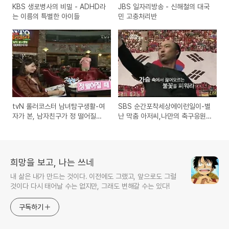
KBS 생로병사의 비밀 - ADHD라
JBS 일자리방송 - 신해철의 대국
는 이름의 특별한 아이들
민 고충처리반
tvN 롤러코스터 남녀탐구생활-여
SBS 순간포착세상에이런일이-별
자가 본, 남자친구가 정 떨어질때
난 막춤 아저씨,나만의 축구응원,
는 언제일까?
홍어집 반짝이 아줌마,성냥개비로
복원하는 숭례문
희망을 보고, 나는 쓰네
내 삶은 내가 만드는 것이다. 이전에도 그랬고, 앞으로도 그럴
것이다 다시 태어날 수는 없지만, 그래도 변해갈 수는 있다!
구독하기