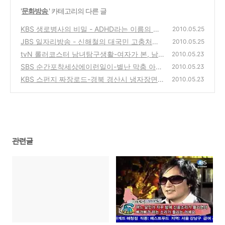
'
문화방송
' 카테고리의 다른 글
KBS 생로병사의 비밀 - ADHD라는 이름의 특
2010.05.25
별한 아이들
JBS 일자리방송 - 신해철의 대국민 고충처리
(0)
2010.05.25
반
tvN 롤러코스터 남녀탐구생활-여자가 본, 남
(2)
2010.05.23
자친구가 정 떨어질때는 언제일까?
SBS 순간포착세상에이런일이-별난 막춤 아저
(0)
2010.05.23
씨,나만의 축구응원,홍어집 반짝이 아줌마,성
KBS 스펀지 짜장로드-경북 경산시 냉자장면,
2010.05.23
냥개비로 복원하는 숭례문
된장자장면,물자장면,서울광진구 불자장면,수
(0)
제비짜장면
(6)
관련글