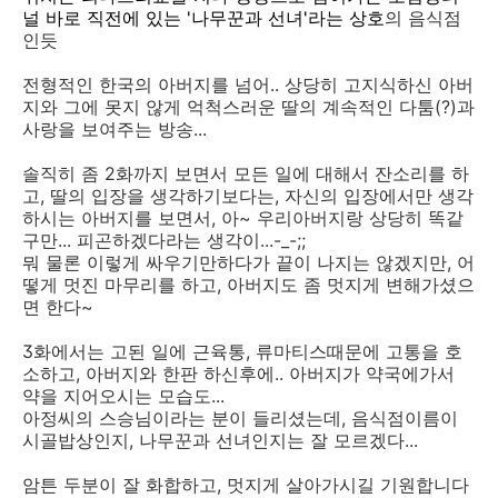
널 바로 직전에 있는 '나무꾼과 선녀'라는 상호
의 음식점
인듯
전형적인 한국의 아버지를 넘어.. 상당히 고지식하신 아버
지와 그에 못지 않게 억척스러운 딸의 계속적인 다툼(?)과
사랑을 보여주는 방송...
솔직히 좀 2화까지 보면서 모든 일에 대해서 잔소리를 하
고, 딸의 입장을 생각하기보다는, 자신의 입장에서만 생각
하시는 아버지를 보면서, 아~ 우리아버지랑 상당히 똑같
구만... 피곤하겠다라는 생각이...-_-;;
뭐 물론 이렇게 싸우기만하다가 끝이 나지는 않겠지만, 어
떻게 멋진 마무리를 하고, 아버지도 좀 멋지게 변해가셨으
면 한다~
3화에서는 고된 일에 근육통, 류마티스때문에 고통을 호
소하고, 아버지와 한판 하신후에.. 아버지가 약국에가서
약을 지어오시는 모습도...
아정씨의 스승님이라는 분이 들리셨는데, 음식점이름이
시골밥상인지, 나무꾼과 선녀인지는 잘 모르겠다...
암튼 두분이 잘 화합하고, 멋지게 살아가시길 기원합니다