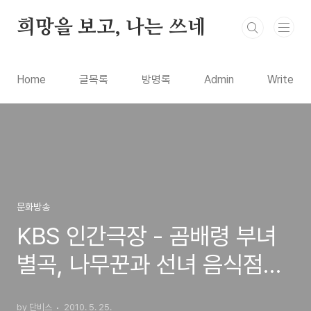
본문 바로가기
희망을 보고, 나는 쓰네
Home
글목록
방명록
Admin
Write
문화방송
KBS 인간극장 - 곰배령 부녀
별곡, 나무꾼과 선녀 음식점의
부녀이야기
by 단비스
2010. 5. 25.