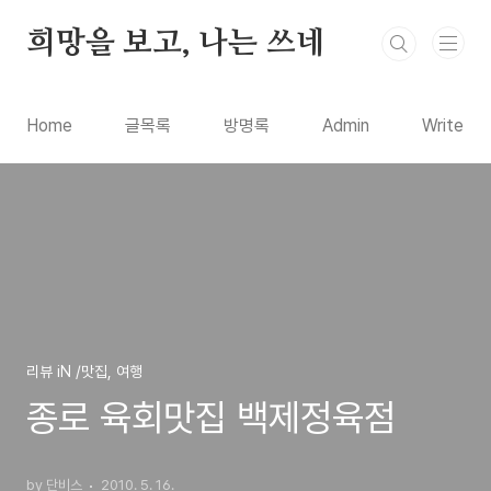
본문 바로가기
희망을 보고, 나는 쓰네
Home
글목록
방명록
Admin
Write
리뷰 iN /맛집, 여행
종로 육회맛집 백제정육점
by 단비스
2010. 5. 16.