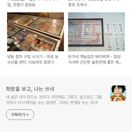
점, 은평구 응암동
종로 조계사
냉동 참치 구입 시식기 - 마포 농
돈가네 옛날김치 돼지찌게 - 점심
수산물 센터, 다농마트 방문기
식사와 간단한 술한잔에 좋은 체
인점
희망을 보고, 나는 쓰네
내 삶은 내가 만드는 것이다. 이전에도 그랬고, 앞으로도 그럴
것이다 다시 태어날 수는 없지만, 그래도 변해갈 수는 있다!
구독하기