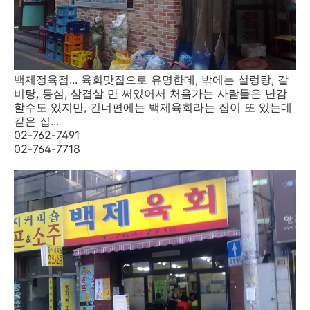
백제정육점... 육회맛집으로 유명한데, 밖에는 설렁탕, 갈
비탕, 등심, 삼겹살 만 써있어서 처음가는 사람들은 난감
할수도 있지만, 건너편에는 백제육회라는 집이 또 있는데
같은 집...
02-762-7491
02-764-7718