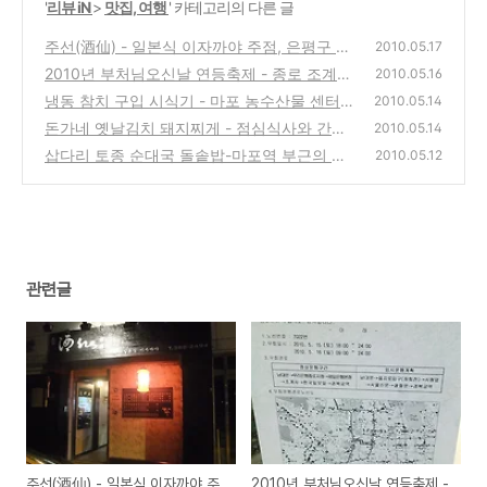
'
리뷰 iN
>
맛집, 여행
' 카테고리의 다른 글
주선(酒仙) - 일본식 이자까야 주점, 은평구 응
2010.05.17
암동
2010년 부처님오신날 연등축제 - 종로 조계사
(0)
2010.05.16
냉동 참치 구입 시식기 - 마포 농수산물 센터,
(0)
2010.05.14
다농마트 방문기
돈가네 옛날김치 돼지찌게 - 점심식사와 간단
(2)
2010.05.14
한 술한잔에 좋은 체인점
삽다리 토종 순대국 돌솥밥-마포역 부근의 식
(2)
2010.05.12
사, 술한잔하게 좋은 집 방문기
(0)
관련글
주선(酒仙) - 일본식 이자까야 주
2010년 부처님오신날 연등축제 -