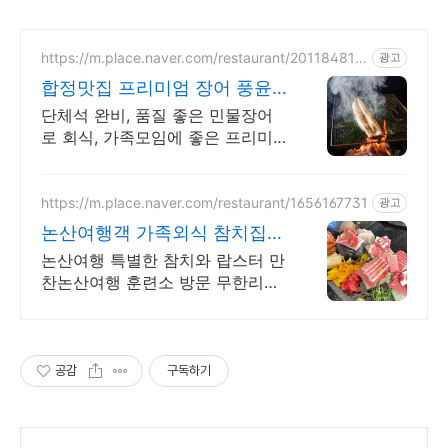
https://m.place.naver.com/restaurant/201184813
광고
0
합정맛집 프리미엄 장어 풍윤
단체석 완비, 가족모임 추천
단체석 완비, 품질 좋은 민물장어
로 회식, 가족모임에 좋은 프리미
엄 장어집
https://m.place.naver.com/restaurant/1656167731
광고
논산여행객 가족외식 참치집
논산역 10분거리
논산여행 특별한 참치와 랍스터 만
찬논산여행 훈련소 방문 무한리필
참치로 해결 논산 여행객들이 많이
찾는 수료식 면회객들이 인정한 논
산역 근처 맛집 가족식사
공감
구독하기