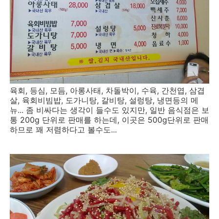
육회, 등심, 모듬, 아롱사태, 차돌박이, 수육, 간천엽, 삼겹
살, 육회비빔밥, 도가니탕, 갈비탕, 설렁탕, 냉면등의 메
뉴... 좀 비싸다는 생각이 들수도 있지만, 일반 음식점은 보
통 200g 단위로 판매를 하는데, 이곳은 500g단위로 판매
하므로 꽤 저렴하다고 볼수도...