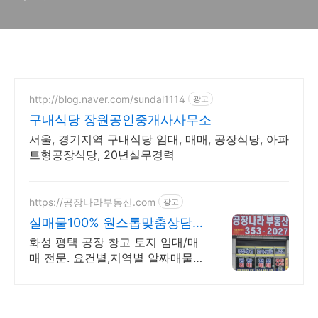
프리카 우간다 소년, 왕이 되다
http://blog.naver.com/sundal1114
광고
구내식당 장원공인중개사사무소
서울, 경기지역 구내식당 임대, 매매, 공장식당, 아파
트형공장식당, 20년실무경력
https://공장나라부동산.com
광고
실매물100% 원스톱맞춤상담
굿파트너! 공장나라부동산
화성 평택 공장 창고 토지 임대/매
매 전문. 요건별,지역별 알짜매물
다량보유