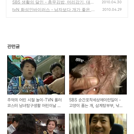
SBS 생활의 달인 - 충무김밥, 머리감기, 대형
2010.04.30
스티로폼, 커튼주름의 달인
tvN 화성인바이러스 - 남자보다 개가 좋은 미
(0)
2010.04.29
혼녀, 매일 6시간 인터넷 쇼핑녀
(0)
관련글
추억의 어린 시절 놀이-TVN 롤러
SBS 순간포착세상에이런일이 -
코스터 남녀탐구생활 어린이날 특
고양이 품는 개, 삼계탕부부, 낚시
집 방송
의 달인, 사랑과 영혼