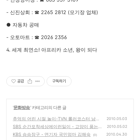
- 신진상회 : ☎ 2265 2812 (모기장 업체)
● 자동차 공매
- 오토마트 : ☎ 2026 2356
4. 세계 최연소! 아프리카 소년, 왕이 되다
공감
구독하기
'
문화방송
' 카테고리의 다른 글
추억의 어린 시절 놀이-TVN 롤러코스터 남녀
2010.05.03
탐구생활 어린이날 특집 방송
SBS 순간포착세상에이런일이 - 고양이 품는
(4)
2010.05.02
개, 삼계탕부부, 낚시의 달인, 사랑과 영혼
KBS 승승장구 - 연기자 국민엄마 김해숙
(2)
2010.04.30
(0)