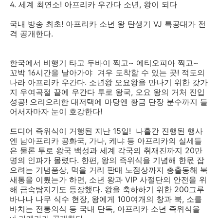
4. 세계 최연소! 아프리카 우간다 소년, 왕이 되다
국내 방송 최초! 아프리카 소년 왕 탄생기 VJ 특공대가 전
격 공개한다.
한국에서 비행기 타고 두바이 찍고~ 에티오피아 찍고~
꼬박 16시간을 날아가야 겨우 도착할 수 있는 곳! 적도의
나라 아프리카 우간다. 소년왕 오요왕을 만나기 위한 갖가
지 우여곡절 끝에 우간다 투로 왕국, 오요 왕의 거처 진입
성공! 으리으리한 대저택에 마당엔 황금 단장 분수까지 들
어서자마자 눈이 호강한다!
드디어 즉위식이 거행된 지난 15일! 나흘간 진행된 행사
엔 남아프리카 공화국, 가나, 케냐 등 아프리카의 실세들
은 물론 투로 왕국 백성과 세계 각국의 취재진까지 20만
명의 인파가 몰렸다. 한편, 왕의 즉위식을 기념해 한몫 잡
으려는 기념품상, 먹을 거리 판매 노점상까지 총출동해 북
새통을 이뤘는가 하면, 소년 왕과 VIP 사절단의 안전을 위
해 금속탐지기도 등장했다. 왕을 축하하기 위한 200그루
바나나 나무 식수 현장, 왕에게 100여개의 창과 북, 소를
바치는 전통의식 등 국내 단독, 아프리카 소년 즉위식을