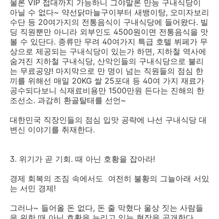
물론 VIP 접대까지 가능하니 그야말론 만능 구내식당이
아닐 수 없다~ 약선닭마늘구이부터 새뱅이탕, 오미자보리
수단 등 20여가지의 전통음식이 구내식당에 들어왔다. 빌
딩 직원뿐만 아니라 외부인도 4500원이면 전통음식을 맛
볼 수 있단다. 종류만 무려 40여가지 특급 호텔 뷔페가 무
상으로 제공되는 구내식당이 있는가 하면, 지하철 역사에
숨겨진 지하철 구내식당, 산악인들의 구내식당으로 불리
는 무료공양! 마지막으로 만 명이 넘는 직원들의 점심 한
끼를 위해선 매일 20KG 쌀 25포대 등 40여 가지 재료가
공수되다보니 식재료비용만 1500만원 든다는 진해의 한
조선소. 과감히 환골탈태를 선언~
대한민국 직장인들의 점심 입맛 공략에 나선 구내식당 대
변신 이야기를 취재한다.
3. 위기가 곧 기회. 때 아닌 호황을 잡아라!
경제 회복의 조짐 속에서도 여전히 불황의 그늘아래 서있
는 서민 경제!
그러나~ 들어올 돈 없다, 돈 줄 막혔다 울상 짓는 사람들
을 위한 때 아닌 호황을 누리고 있는 현장을 공개한다.