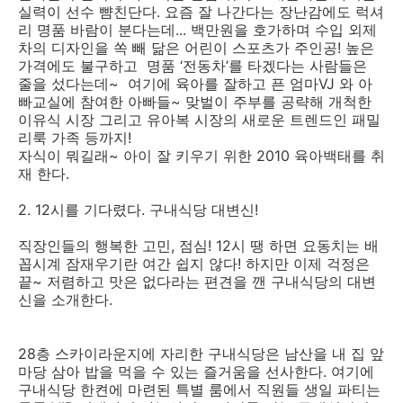
실력이 선수 뺨친단다. 요즘 잘 나간다는 장난감에도 럭셔
리 명품 바람이 분다는데... 백만원을 호가하며 수입 외제
차의 디자인을 쏙 빼 닮은 어린이 스포츠가 주인공! 높은
가격에도 불구하고 명품 ‘전동차’를 타겠다는 사람들은
줄을 섰다는데~ 여기에 육아를 잘하고 픈 엄마VJ 와 아
빠교실에 참여한 아빠들~ 맞벌이 주부를 공략해 개척한
이유식 시장 그리고 유아복 시장의 새로운 트렌드인 패밀
리룩 가족 등까지!
자식이 뭐길래~ 아이 잘 키우기 위한 2010 육아백태를 취
재 한다.
2. 12시를 기다렸다. 구내식당 대변신!
직장인들의 행복한 고민, 점심! 12시 땡 하면 요동치는 배
꼽시계 잠재우기란 여간 쉽지 않다! 하지만 이제 걱정은
끝~ 저렴하고 맛은 없다라는 편견을 깬 구내식당의 대변
신을 소개한다.
28층 스카이라운지에 자리한 구내식당은 남산을 내 집 앞
마당 삼아 밥을 먹을 수 있는 즐거움을 선사한다. 여기에
구내식당 한켠에 마련된 특별 룸에서 직원들 생일 파티는