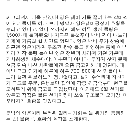
찌그러져서 더욱 맛있다! 양은 냄비 가득 끓여내는 갈비찜
이 인기몰이를 하다 보니 덩달아 양은냄비공장이 호황을
누리고 있다고. 얼마 전까지만 해도 하루 생산 물량은
1,500개에 불과했으나 지금은 불철주야 냄비 찍어 내느라
기계에 기름칠 할 시간도 없단다. 양은 냄비 주가 상승에
최근엔 양은이라면 무조건 쌍수 들고 환영하는 통에 어부
지리 제작 물량 늘어난 양은 쟁반과 사라져 가던 가운데
기사회생한 세숫대야! 이뿐만이 아니다. 투자처 찾지 못해
현금 단속 나선 사람들에겐 요즘 금고만한 게 없단다. 때
아닌 금고 인기에 하루에 하루 700-800대 선 만들어 내
느라 철판 확보하느라 정신없다고. 실제 수억원대 자산가
가 금고를 주문, 은행보단 집안에 각종 귀금속부터 현금을
모셔두기 위해 금고를 구입했단다. 이외에도 6월 선거를
앞두고 점집은 물론 선거차량에 쓰일 구조물과 모기장, 미
꾸라지가 호황을 맞았다고...
뜻밖의 행운이라 부러워 말라~ 기회는 늘 위기와 동행하
는 법! 불황 속 호황의 현장을 소개한다.