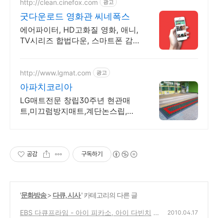
http://clean.cinefox.com
광고
굿다운로드 영화관 씨네폭스
에어파이터, HD고화질 영화, 애니,
TV시리즈 합법다운, 스마트폰 감
상.
http://www.lgmat.com
광고
아파치코리아
LG매트전문 창립30주년 현관매
트,미끄럼방지매트,계단논스립,수
영장매트,피로예방매트
공감
구독하기
'
문화방송
>
다큐, 시사
' 카테고리의 다른 글
EBS 다큐프라임 - 아이 피카소, 아이 다빈치
2010.04.17