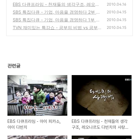
EBS 다큐프라임 - 천재들의 생각구조, 레오나
(0)
2010.04.16
르도 다빈치의 사랑법
SBS 특집다큐 - 기업, 마음을 경영하다 2부 두
(0)
2010.04.15
려움 없이 변화하라
SBS 특집다큐 - 기업, 마음을 경영하다 1부 열
(0)
2010.04.15
정을 경영하라
TVN 재미있는 특강쇼 - 공부의 비법 vs 공부
(0)
2010.04.15
혁명
(0)
관련글
EBS 다큐프라임 - 아이 피카소,
EBS 다큐프라임 - 천재들의 생각
아이 다빈치
구조, 레오나르도 다빈치의 사랑
법