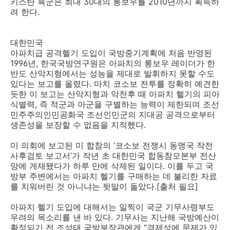
키스탄 육군은 최대 30대의 롱보우를 2010년까지 획득하
려 한다.
대한민국
아파치급 공격헬기 도입이 국방중기계획에 처음 반영된
1996년, 한국국방연구원은 아파치의 롱보우 레이더가 한
반도 산악지형에서는 성능을 제대로 발휘하지 못할 수도
있다는 보고를 올렸다. 마치 코소보 전투를 정확히 예견한
듯한 이 보고는 산악지형과 악천후 때 아파치 헬기의 피아
식별력, 즉 적군과 아군을 구별하는 능력이 제한되며 조선
민주주의인민공화국 조선인민군의 지대공 공격으로부터
생존성을 보장할 수 없음을 지적했다.
미 의회에 보고된 미 합참의 ‘코소보 전쟁시 동맹국 작전
사후검토 보고서’가 작년 초 대한민국 합동참모본부 전산
망에 게재됐다가 하루 만에 삭제된 일이다. 이를 두고 국
방부 주변에서는 아파치 헬기를 구매하는 데 불리한 자료
를 치워버린 것 아니냐는 뒷말이 돌았다.[출처 필요]
아파치 헬기 도입에 대해서는 일찍이 국군 기무사령부도
우려의 목소리를 낸 바 있다. 기무사는 지난해 국방예산이
확정되기 전 조성태 국방부장관에게 “경제성에 문제가 있