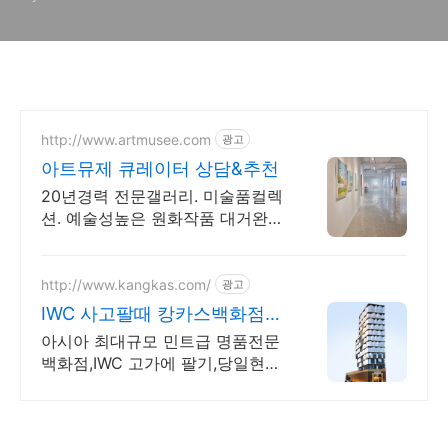
http://www.artmusee.com
광고
아트뮤제 큐레이터 상담&추천
20년경력 전문갤러리. 미술품컬렉
션. 예술성높은 원화작품 대거완
비. 인기작가 추천
http://www.kangkas.com/
광고
IWC 사고팔때 캉카스백화점
아시아 최대 명품시계 백화점
아시아 최대규모 민트급 명품전문
백화점,IWC 고가에 팔기,당일현금
지급,친절응대 압도적인 규모와 스
케일 100개 명품매장이 한곳에 모
였다 명품시계 전문 백화점