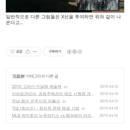
일반적으로 다른 그림들은 X선을 투여하면 위와 같이 나
온다고...
공감
구독하기
'
자료 iN
' 카테고리의 다른 글
2010 고려산 진달래 예술제
2010.04.12
(0)
아파트관리비, 공동주택관리 제도 시행령 개정
2010.04.12
전남 화순 운주사와 와불상
(0)
2010.04.12
(0)
Triz (트리즈) - 창의적 문제 해결 기법
2010.04.10
(0)
MLB 박찬호의 뉴욕양키스 vs 템파베이 라이
2010.04.10
브 생중계 사이트
(0)