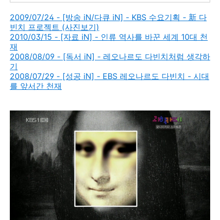
2009/07/24 - [방송 iN/다큐 iN] - KBS 수요기획 - 新 다
빈치 프로젝트 (사진보기)
2010/03/15 - [자료 iN] - 인류 역사를 바꾼 세계 10대 천
재
2008/08/09 - [독서 iN] - 레오나르도 다빈치처럼 생각하
기
2008/07/29 - [성공 iN] - EBS 레오나르도 다빈치 - 시대
를 앞서간 천재