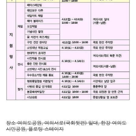
장소 여의도공원, 여의서로(국회뒷편) 일대, 한강 여의도
시민공원, 플로팅 스테이지