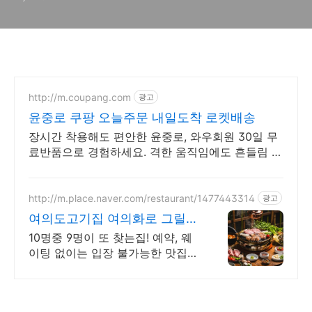
http://m.coupang.com
광고
윤중로 쿠팡 오늘주문 내일도착 로켓배송
장시간 착용해도 편안한 윤중로, 와우회원 30일 무
료반품으로 경험하세요. 격한 움직임에도 흔들림 없
는 고정력, 쿠팡 로켓배송으로 빠르게 경험하세요.
http://m.place.naver.com/restaurant/1477443314
광고
여의도고기집 여의화로 그릴링
서비스, 대나무숲 힐링
10명중 9명이 또 찾는집! 예약, 웨
이팅 없이는 입장 불가능한 맛집
회식, 단체모임 추천!! 숯불화로구
이 전문점!!