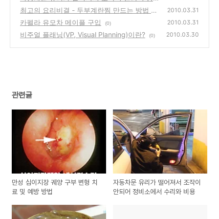
소에서 수리와 비용
최고의 요리비결 - 두부계란찜 만드는 방법 레
(0)
2010.03.31
시티와 팁(Tip)
카펠라 유모차 메이플 구입
(0)
2010.03.31
(0)
비주얼 플래닝(VP, Visual Planning)이란?
2010.03.30
(0)
관련글
만성 십이지장 궤양 구부 변형 치
자동차문 유리가 떨어져서 조작이
료 및 예방 방법
안되어 정비소에서 수리와 비용