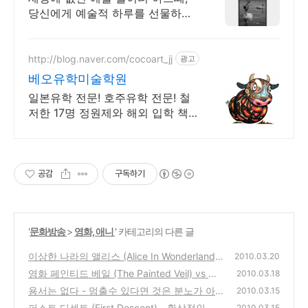
당신에게 예술적 하루를 선물하세
요 클래식과 미술, 연극과 영화와
문학까지 누구나 칼럼니스트가 될
수 있습니다.
http://blog.naver.com/cocoart_jj
광고
베오유학미술학원
일본유학 전문! 호주유학 전문! 철
저한 17명 정원제와 해외 입학 책
임제 진행!
공감
구독하기
'
문화방송
>
영화, 애니
' 카테고리의 다른 글
이상한 나라의 앨리스 (Alice In Wonderland)
2010.03.20
- 꿈과 모험의 판타지 영화 리뷰
영화 페인티드 베일 (The Painted Veil) vs 서
(0)
2010.03.18
머셋 모옴의 소설 인생의 베일 리뷰
용서는 없다 - 멈출수 있다면 것은 분노가 아니
(2)
2010.03.15
다! 영화 리뷰
퍼스트 디센트 (First Descent) - 환상적인 스
(0)
2010.03.15