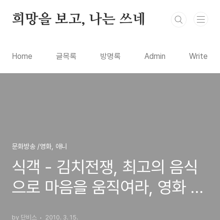
본문 바로가기
희망을 보고, 나는 쓰네
Home
글목록
방명록
Admin
Write
문화방송 /영화, 애니
식객 - 김치전쟁, 최고의 음식
으로 마음을 움직여라, 영화 리
뷰
by 단비스
2010. 3. 15.