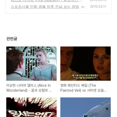
노보더 다큐 영화
스포츠서울 만화 겜블 하루 전날 보는 방법
(0)
2010.03.11
(0)
관련글
이상한 나라의 앨리스 (Alice In
영화 페인티드 베일 (The
Wonderland) - 꿈과 모험의 판
Painted Veil) vs 서머셋 모옴의
타지 영화 리뷰
소설 인생의 베일 리뷰