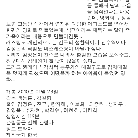
을 통해서 딸의 마음
을 움직인다는 내용
인데, 영화의 구성을
보면 그동안 식객에서 연재된 다양한 에피소드를 엮어서
한편의 영화로 만들었는데, 식객이라는 제목과는 달리 좀
가족이라는 내용으로 만들어진듯...
캐스팅도 개인적으로는 진구의 성찬역이나 진수역이나
김정은의 역활도 미스케스팅이 아닐까 싶다...
차라지 김정은이 진수로 나와서 활발한 모습을 보여주고,
진구대신 김래원이 훨 낫지 않을까 싶다...
그리고 원래의 식객처럼 봉주와의 대결구도로 김치대결
을 멋지게 펼쳤으면 어땠을까 하는 아쉬움이 들었던 영
화...
개봉 2010년 01월 28일
감독 백동훈 , 김길형
출연 김정은 , 진구 , 왕지혜 , 이보희 , 최종원 , 성지루 ,
김영옥 , 추자현 , 박길수 , 허현호 , 이칸희
상영시간 119분
관람등급 전체 관람가
장르 드라마
제작국가 한국