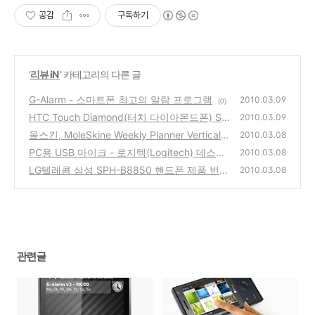
공감
구독하기
'
리뷰 iN
' 카테고리의 다른 글
G-Alarm - 스마트폰 최고의 알람 프로그램
2010.03.09
(0)
HTC Touch Diamond(터치 다이아몬드폰) SK
2010.03.09
T 번호이동
몰스킨, MoleSkine Weekly Planner Vertical L
(4)
2010.03.08
ayout - Hard Cover
PC용 USB 마이크 - 로지텍(Logitech) 데스크
(0)
2010.03.08
탑 용
LG텔레콤 삼성 SPH-B8850 핸드폰 제품 번호
(0)
2010.03.08
이동 사용기
(0)
관련글