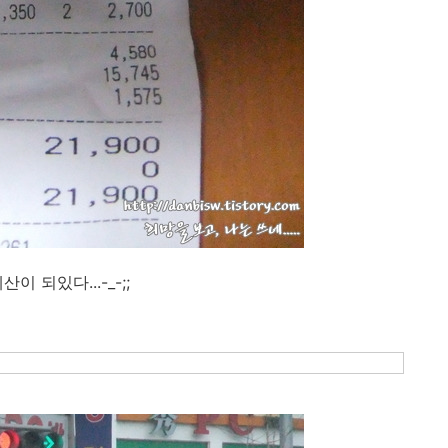
 되있다...-_-;;