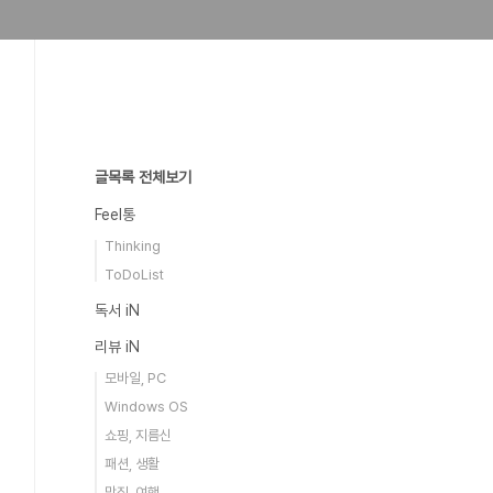
글목록 전체보기
Feel통
Thinking
ToDoList
독서 iN
리뷰 iN
모바일, PC
Windows OS
쇼핑, 지름신
패션, 생활
맛집, 여행