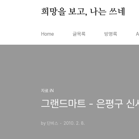
본문 바로가기
희망을 보고, 나는 쓰네
Home
글목록
방명록
A
자료 iN
그랜드마트 - 은평구 신
by 단비스
2010. 2. 8.