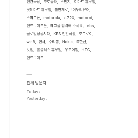
인간극장
모토롤라
스펀지
이마트 휴무일
롯데마트 휴무일
불만제로
!이투리뷰어
스마트폰
motorola
xt720
motoroi
안드로이드폰
태그를 입력해 주세요.
ebs
글로벌성공시대
KBS 인간극장
모토로이
win8
연서
수리봉
Nokia
북한산
맛집
홈플러스 휴무일
우도여행
HTC
안드로이드
전체 방문자
Today :
Yesterday :