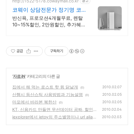
회복, 피부미용에 효과
http://1522-5178.cowaymall.co.kr
광고
코웨이 상담전문가 정기명 코
웨이 인증점
반신욕, 프로모션4개월무료, 렌탈
10~15%할인, 2만원할인, 추가혜택
및사은품
공감
구독하기
'
자료 iN
' 카테고리의 다른 글
집에서 해 먹는 로스트 핫 윙 닭날개
2010.02.07
(0)
산행시 등산스틱 사용방법과 기능설명
2010.02.05
(0)
마포에서 바라본 북한산
2010.02.05
(0)
KT, 신용카드 만들면 무선데이터 공짜, 할인
2010.02.04
신한카드 출시
iexplorer에서 ietoy의 주소별명이나 url alias
(0)
2010.02.03
가 안먹힐때
(0)