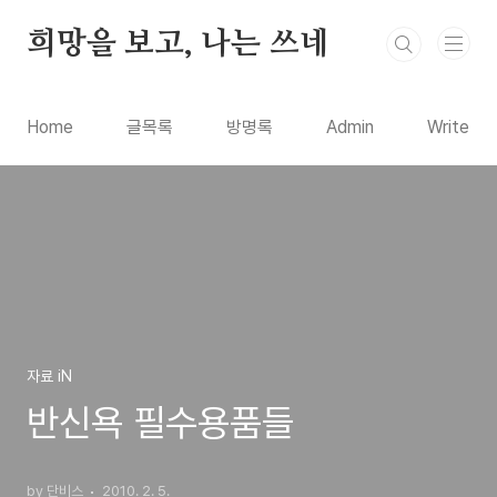
본문 바로가기
희망을 보고, 나는 쓰네
Home
글목록
방명록
Admin
Write
자료 iN
반신욕 필수용품들
by 단비스
2010. 2. 5.