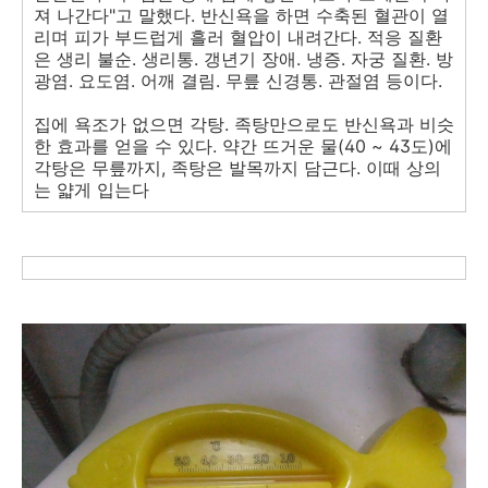
져 나간다"고 말했다. 반신욕을 하면 수축된 혈관이 열
리며 피가 부드럽게 흘러 혈압이 내려간다. 적응 질환
은 생리 불순. 생리통. 갱년기 장애. 냉증. 자궁 질환. 방
광염. 요도염. 어깨 결림. 무릎 신경통. 관절염 등이다.
집에 욕조가 없으면 각탕. 족탕만으로도 반신욕과 비슷
한 효과를 얻을 수 있다. 약간 뜨거운 물(40 ~ 43도)에
각탕은 무릎까지, 족탕은 발목까지 담근다. 이때 상의
는 얇게 입는다