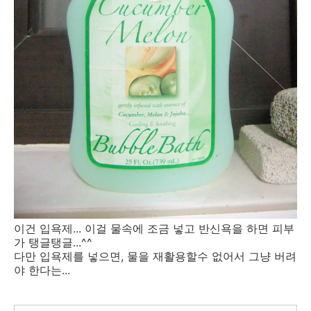
이건 입욕제... 이걸 물속에 조금 넣고 반신욕을 하면 피부
가 탱글탱글...^^
다만 입욕제를 넣으면, 물을 재활용할수 없어서 그냥 버려
야 한다는...