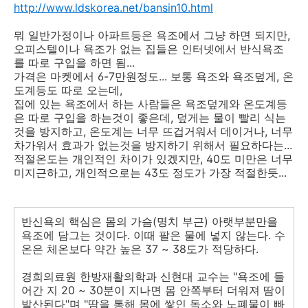
http://www.ldskorea.net/bansin10.html
뭐 일반가정이나 아파트등은 욕조에서 그냥 하면 되지만,
오피스텔이나 욕조가 없는 집들은 인터넷에서 반식욕조
를 따로 구입을 하면 됨...
가격은 마켓에서 6-7만원정도... 보통 욕조와 욕조덮게, 온
도계등도 따로 오는데,
집에 있는 욕조에서 하는 사람들은 욕조덮게와 온도계등
은 따로 구입을 하는것이 좋은데, 덮게는 물이 빨리 식는
것을 방지하고, 온도계는 너무 뜨겁거워서 데이거나, 너무
차가워서 효과가 없는것을 방지하기 위해서 필요하다는...
적절온도는 개인적인 차이가 있겠지만, 40도 미만은 너무
미지근하고, 개인적으로는 43도 정도가 가장 적절한듯...
반신욕의 핵심은 몸의 가슴(명치 부근) 아랫부분만을
욕조에 담그는 것이다. 이때 팔은 물에 넣지 않는다. 수
온은 체온보다 약간 높은 37 ~ 38도가 적당하다.
경희의료원 한방재활의학과 신현대 교수는 "욕조에 들
어간 지 20 ~ 30분이 지나면 몸 안쪽부터 더워져 땀이
발산된다"며 "땀을 통해 몸에 쌓인 독소와 노폐물이 빠