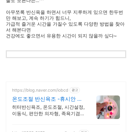
줄도 모른다는...^^
아무쪼록 반신욕을 하면서 너무 지루하게 있으면 한두번
만 해보고, 계속 하기가 힘드니,
가급적 즐거운 시간을 가질수 있도록 다양한 방법을 찾아
서 해본다면
건강에도 좋으면서 유용한 시간이 되지 않을까 싶다~
https://blog.naver.com/iobcd
광고
온도조절 반신욕조 -휴시안 물
리치료기술이 접목된 기능
히터반신욕조, 온도조절, 시간설정,
이동식, 편안한 의자형, 족욕기겸
용, AS보장 혈액순환개선, 수족냉
증완화, 부종완화, 면역력향상,피로