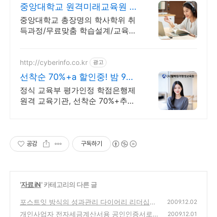
중앙대학교 원격미래교육원 교
육부평가인증 원격교육기관
중앙대학교 총장명의 학사학위 취
득과정/무료맞춤 학습설계/교육부
평가인증 원격교육기관
http://cyberinfo.co.kr
광고
선착순 70%+a 할인중! 밤 9시
까지 상담가능!
정식 교육부 평가인정 학점은행제
원격 교육기관, 선착순 70%+추가
할인 모바일 수강 가능, 이수율 높
은 알파원격평생교육원 심리학 학
위취득!
공감
구독하기
'
자료 iN
' 카테고리의 다른 글
포스트잇 방식의 성과관리 다이어리 리더십오
2009.12.02
거나이저 출시
개인사업자 전자세금계산서용 공인인증서로 e
(0)
2009.12.01