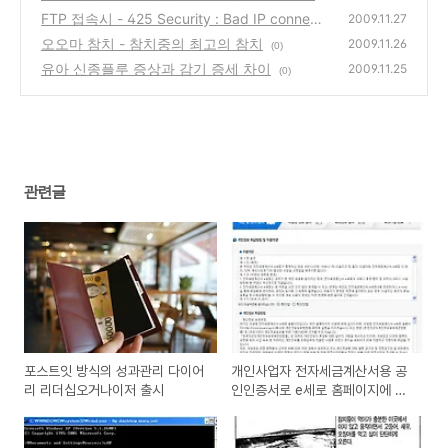
세로 홈페이지에 가입하는 방법
FTP 접속시 - 425 Security : Bad IP connecti
(0)
2009.11.27
ng 오류 해결방법
오오마 참치 - 참치중의 최고의 참치
(0)
2009.11.26
(0)
유아 신종플루 증상과 감기 증세 차이
2009.11.25
(0)
관련글
포스트잇 방식의 성과관리 다이어
개인사업자 전자세금계산서용 공
리 리더십오거나이저 출시
인인증서로 e세로 홈페이지에 가
입하는 방법