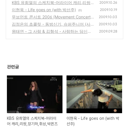
KBS 유희열의 스케치북-머라이어 캐리,리쌍,
2009.10.26
장기하,휘성,박퀸즈
이현욱 - Life goes on (with 박선주)
(0)
2009.10.19
(0)
무브먼트 콘서트 2006 (Movement Concert)
2009.10.03
- 힙합 패밀리 합동 공연 실황
김정은의 초콜릿 - 동방신기, 슈퍼주니어 (사
(0)
2009.10.03
진보기)
원태연 - 그 사람 & 김형석 - 사랑하는 당신에
(2)
2009.09.28
게
(2)
관련글
KBS 유희열의 스케치북-머라이
이현욱 - Life goes on (with 박
어 캐리,리쌍,장기하,휘성,박퀸즈
선주)