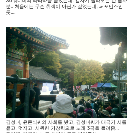
SG워너비의 라라라를 불렀는데, 갑자기 올라오는 한 남자
분.. 처음에는 무슨 취객이 아닌가 싶었는데, 퍼포먼스인
듯....
김성녀, 윤문식씨의 사회를 봤고, 김성녀씨가 태극기 시를
읆고, 멋지고, 시원한 가창력으로 노래 3곡을 들려줌...