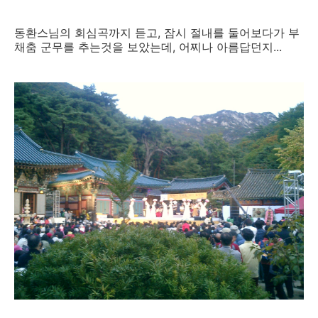
동환스님의 회심곡까지 듣고, 잠시 절내를 둘어보다가 부
채춤 군무를 추는것을 보았는데, 어찌나 아름답던지...