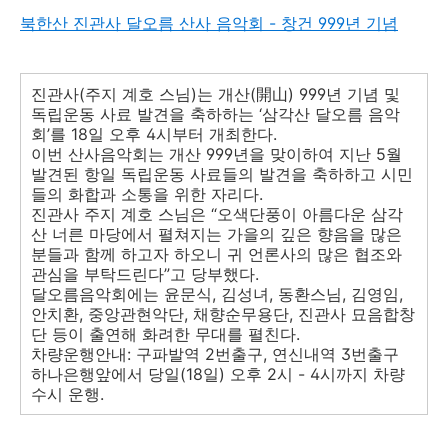
북한산 진관사 달오름 산사 음악회 - 창건 999년 기념
진관사(주지 계호 스님)는 개산(開山) 999년 기념 및
독립운동 사료 발견을 축하하는 ‘삼각산 달오름 음악
회’를 18일 오후 4시부터 개최한다.
이번 산사음악회는 개산 999년을 맞이하여 지난 5월
발견된 항일 독립운동 사료들의 발견을 축하하고 시민
들의 화합과 소통을 위한 자리다.
진관사 주지 계호 스님은 “오색단풍이 아름다운 삼각
산 너른 마당에서 펼쳐지는 가을의 깊은 향음을 많은
분들과 함께 하고자 하오니 귀 언론사의 많은 협조와
관심을 부탁드린다”고 당부했다.
달오름음악회에는 윤문식, 김성녀, 동환스님, 김영임,
안치환, 중앙관현악단, 채향순무용단, 진관사 묘음합창
단 등이 출연해 화려한 무대를 펼친다.
차량운행안내: 구파발역 2번출구, 연신내역 3번출구
하나은행앞에서 당일(18일) 오후 2시 - 4시까지 차량
수시 운행.