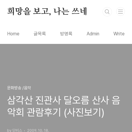
본문 바로가기
희망을 보고, 나는 쓰네
Home
글목록
방명록
Admin
Write
문화방송 /음악
삼각산 진관사 달오름 산사 음
악회 관람후기 (사진보기)
by 단비스
2009. 10. 18.