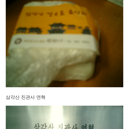
삼각산 진관사 연혁