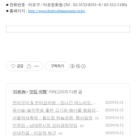
■
전화번호 : 마포구 / 마포문화원 (Tel : 02-3153-8351~6 / 02-312-1100)
■
홈페이지 :
http://www.festivalmaponaru.or.kr/
공감
구독하기
'
리뷰 iN
>
맛집, 여행
' 카테고리의 다른 글
전어구이 & 전어요리법 - 집나간 며느리도 돌
2009.10.13
아오게 한다는 가을 바다의 보양식
유산슬-술안주로 좋은 고기와 해산물 볶음의
(0)
2009.10.13
중국요리
서울억새축제 - 월드컵 하늘공원, 행사일정
(0)
2009.10.12
(0)
진주집 - 남대문시장 꼬리곰탕맛집
2009.10.12
(0)
순대전골 - 마포역 부근
2009.10.12
(0)