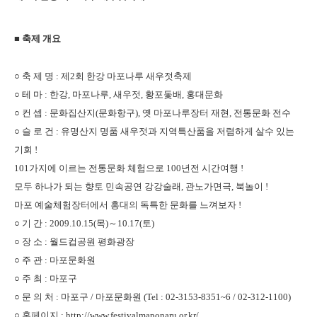
■ 축제 개요
○ 축 제 명 : 제2회 한강 마포나루 새우젓축제
○ 테 마 : 한강, 마포나루, 새우젓, 황포돛배, 홍대문화
○
컨 셉 : 문화집산지(문화항구), 옛 마포나루장터 재현, 전통문화 전수
○ 슬 로 건 : 유명산지 명품 새우젓과 지역특산품을 저렴하게 살수 있는
기회 !
101가지에 이르는 전통문화 체험으로 100년전 시간여행 !
모두 하나가 되는 향토 민속공연 강강술래, 관노가면극, 북놀이 !
마포 예술체험장터에서 홍대의 독특한 문화를 느껴보자 !
○ 기 간 : 2009.10.15(목)～10.17(토)
○ 장 소 : 월드컵공원 평화광장
○ 주 관 : 마포문화원
○ 주 최 : 마포구
○ 문 의 처 : 마포구 / 마포문화원 (Tel : 02-3153-8351~6 / 02-312-1100)
○ 홈페이지 :
http://www.festivalmaponaru.or.kr/