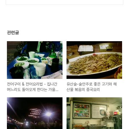
관련글
전어구이 & 전어요리법 - 집나간
유산슬-술안주로 좋은 고기와 해
며느리도 돌아오게 한다는 가을
산물 볶음의 중국요리
바다의 보양식