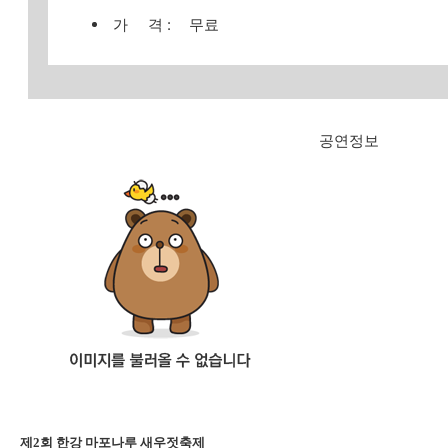
가 격 :
무료
공연정보
제2회 한강 마포나루 새우젓축제