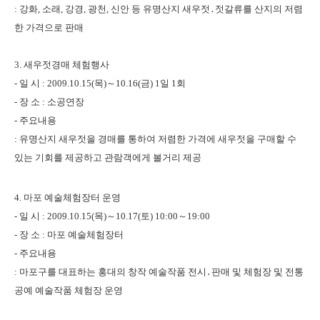
: 강화, 소래, 강경, 광천, 신안 등 유명산지 새우젓․젓갈류를
산지의 저렴
한 가격으로 판매
3.
새우젓경매 체험행사
- 일 시 : 2009.10.15(목)～10.16(금) 1일 1회
-
장 소 : 소공연장
- 주요내
용
: 유명산지 새우젓을 경매를 통하여 저렴한 가격에 새우젓을 구매
할 수
있는 기회를 제공하고 관람객에게 볼거리 제공
4. 마포 예술체험장터 운영
-
일 시 : 2009.10.15(목)～10.17(토) 10:00～19:00
-
장 소 : 마포 예술체험장터
-
주요내용
:
마포구를 대표하는 홍대의 창작 예술작품 전시․판매 및 체험장
및
전통
공예 예술작품 체험장 운영