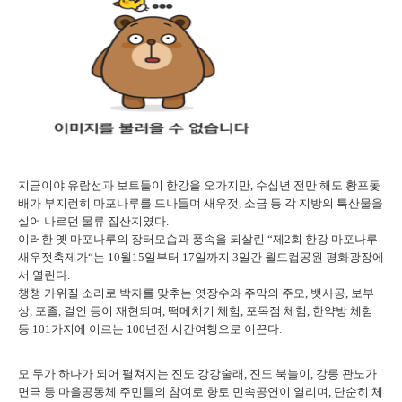
지금이야 유람선과 보트들이 한강을 오가지만, 수십년 전만 해도 황포돛
배가 부지런히 마포나루를 드나들며 새우젓, 소금 등 각 지방의 특산물을
실어 나르던 물류 집산지였다.
이러한 옛 마포나루의 장터모습과 풍속을 되살린 “제2회 한강 마포나루
새우젓축제가“는 10월15일부터 17일까지 3일간 월드컵공원 평화광장에
서 열린다.
챙챙 가위질 소리로 박자를 맞추는 엿장수와 주막의 주모, 뱃사공, 보부
상, 포졸, 걸인 등이 재현되며, 떡메치기 체험, 포목점 체험, 한약방 체험
등 101가지에 이르는 100년전 시간여행으로 이끈다.
모 두가 하나가 되어 펼쳐지는 진도 강강술래, 진도 북놀이, 강릉 관노가
면극 등 마을공동체 주민들의 참여로 향토 민속공연이 열리며, 단순히 체