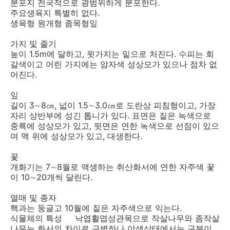
분포지 전국적으로 광범위하게 분포한다.
주요생육지 특별히 없다.
생육형 원개형 좀목형잎
가지 및 줄기
높이 1.5m에 달하고, 윗가지는 밑으로 처진다. 수피는 회
갈색이고 어린 가지에는 암자색 성상모가 있으나 점차 없
어진다.
잎
길이 3∼8㎝, 넓이 1.5∼3.0㎝로 도란상 피침형이고, 가장
자리 상반부에 성긴 톱니가 있다. 표면은 짙은 녹색으로
중륵에 성상모가 있고, 뒷면은 연한 녹색으로 선점이 있으
며 맥 위에 성상모가 있고, 대생한다.
꽃
개화기는 7∼8월로 액생하는 취산화서에 연한 자주색 꽃
이 10∼20개씩 달린다.
열매 및 종자
핵과는 둥글고 10월에 짙은 자주색으로 익는다.
식물체의 특성 낙엽활엽성관목으로 작살나무와 좀작살
나무는 화서의 차이로 구별하나 야생상태에서는 구분이