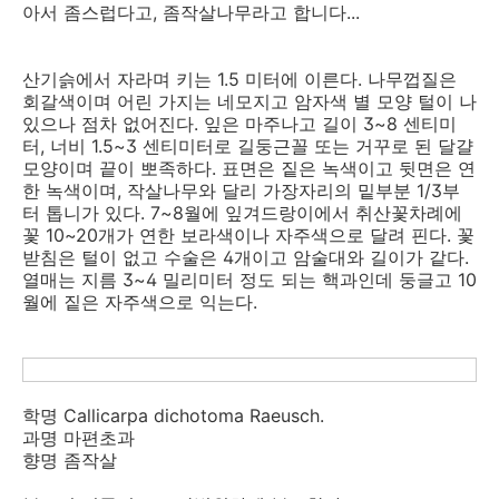
아서 좀스럽다고, 좀작살나무라고 합니다...
산기슭에서 자라며 키는 1.5 미터에 이른다. 나무껍질은
회갈색이며 어린 가지는 네모지고 암자색 별 모양 털이 나
있으나 점차 없어진다. 잎은 마주나고 길이 3~8 센티미
터, 너비 1.5~3 센티미터로 길둥근꼴 또는 거꾸로 된 달걀
모양이며 끝이 뽀족하다. 표면은 짙은 녹색이고 뒷면은 연
한 녹색이며, 작살나무와 달리 가장자리의 밑부분 1/3부
터 톱니가 있다. 7~8월에 잎겨드랑이에서 취산꽃차례에
꽃 10~20개가 연한 보라색이나 자주색으로 달려 핀다. 꽃
받침은 털이 없고 수술은 4개이고 암술대와 길이가 같다.
열매는 지름 3~4 밀리미터 정도 되는 핵과인데 둥글고 10
월에 짙은 자주색으로 익는다.
학명 Callicarpa dichotoma Raeusch.
과명 마편초과
향명 좀작살