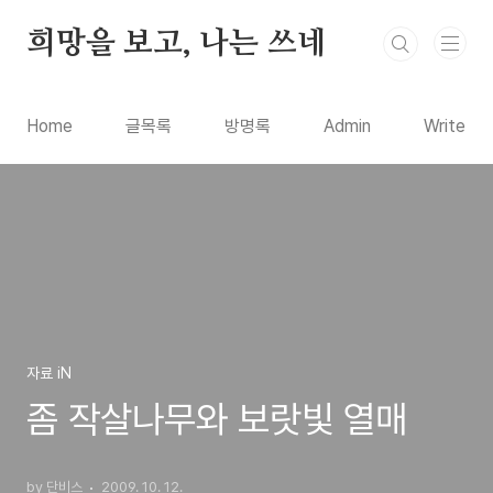
본문 바로가기
희망을 보고, 나는 쓰네
Home
글목록
방명록
Admin
Write
자료 iN
좀 작살나무와 보랏빛 열매
by 단비스
2009. 10. 12.