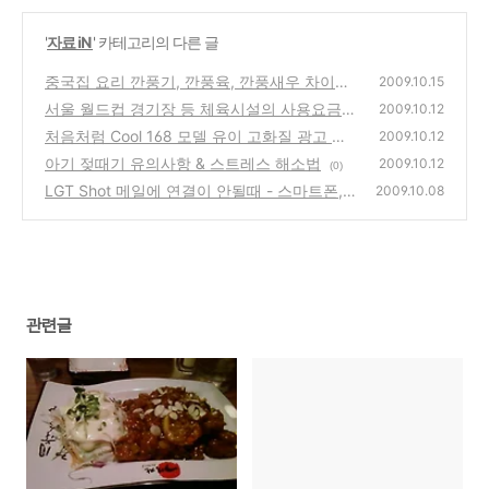
'
자료 iN
' 카테고리의 다른 글
중국집 요리 깐풍기, 깐풍육, 깐풍새우 차이점
2009.10.15
은?
서울 월드컵 경기장 등 체육시설의 사용요금
(0)
2009.10.12
처음처럼 Cool 168 모델 유이 고화질 광고 사
(0)
2009.10.12
진
아기 젖때기 유의사항 & 스트레스 해소법
(0)
2009.10.12
(0)
LGT Shot 메일에 연결이 안될때 - 스마트폰,
2009.10.08
m4655, m4650
(0)
관련글