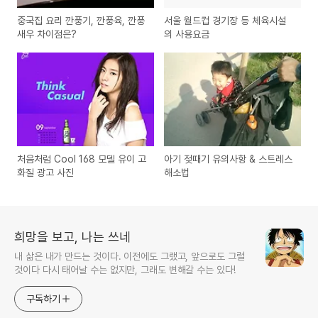
중국집 요리 깐풍기, 깐풍육, 깐풍
서울 월드컵 경기장 등 체육시설
새우 차이점은?
의 사용요금
처음처럼 Cool 168 모델 유이 고
아기 젖때기 유의사항 & 스트레스
화질 광고 사진
해소법
희망을 보고, 나는 쓰네
내 삶은 내가 만드는 것이다. 이전에도 그랬고, 앞으로도 그럴
것이다 다시 태어날 수는 없지만, 그래도 변해갈 수는 있다!
구독하기