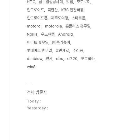
HTC
글로벌성공시대
맛집
모토로이
안드로이드
북한산
KBS 인간극장
안드로이드폰
제주도여행
스마트폰
motoroi
motorola
홈플러스 휴무일
Nokia
우도여행
Android
이마트 휴무일
!이투리뷰어
롯데마트 휴무일
불만제로
수리봉
danbisw
연서
ebs
xt720
모토롤라
win8
전체 방문자
Today :
Yesterday :