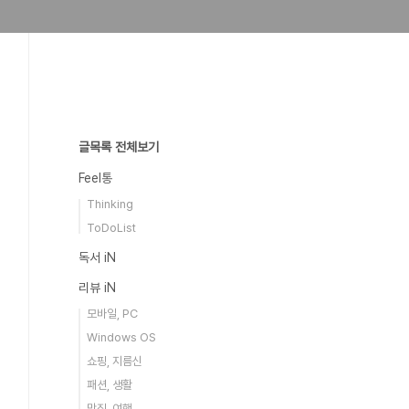
글목록 전체보기
Feel통
Thinking
ToDoList
독서 iN
리뷰 iN
모바일, PC
Windows OS
쇼핑, 지름신
패션, 생활
맛집, 여행