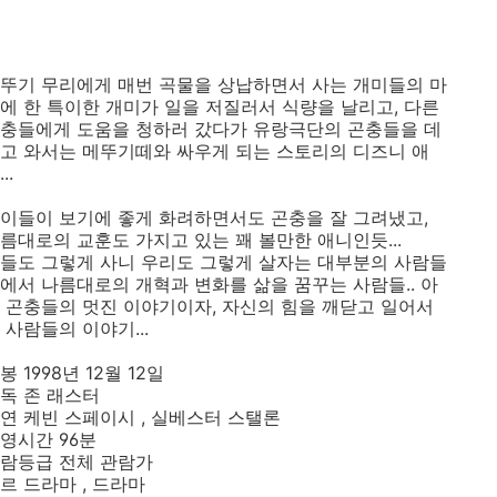
뚜기 무리에게 매번 곡물을 상납하면서 사는 개미들의 마
에 한 특이한 개미가 일을 저질러서 식량을 날리고, 다른
충들에게 도움을 청하러 갔다가 유랑극단의 곤충들을 데
고 와서는 메뚜기떼와 싸우게 되는 스토리의 디즈니 애
..
이들이 보기에 좋게 화려하면서도 곤충을 잘 그려냈고,
름대로의 교훈도 가지고 있는 꽤 볼만한 애니인듯...
들도 그렇게 사니 우리도 그렇게 살자는 대부분의 사람들
에서 나름대로의 개혁과 변화를 삶을 꿈꾸는 사람들.. 아
 곤충들의 멋진 이야기이자, 자신의 힘을 깨닫고 일어서
 사람들의 이야기...
봉 1998년 12월 12일
독 존 래스터
연 케빈 스페이시 , 실베스터 스탤론
영시간 96분
람등급 전체 관람가
르 드라마 , 드라마