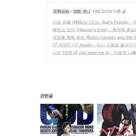
'
문화방송
>
영화, 애니
' 카테고리의 다른 글
신의 퍼즐 (神樣のパズル: God's Puzzle) 
헤븐스 도어 (Heaven's Door) - 원작에 
내일을 향해 쏴라 (Butch Cassidy and the S
17 어게인 (17 Again) - 지난 시절로 돌아
시선 1318 (If you were me 4) - 마음
관련글