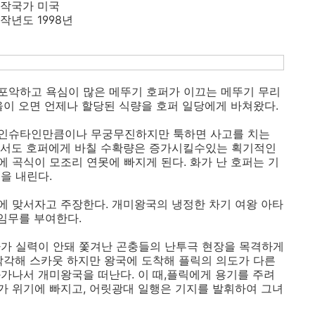
작국가 미국
작년도 1998년
포악하고 욕심이 많은 메뚜기 호퍼가 이끄는 메뚜기 무리
을이 오면 언제나 할당된 식량을 호퍼 일당에게 바쳐왔다.
아인슈타인만큼이나 무궁무진하지만 툭하면 사고를 치는
면서도 호퍼에게 바칠 수확량은 증가시킬수있는 획기적인
 곡식이 모조리 연못에 빠지게 된다. 화가 난 호퍼는 기
을 내린다.
 맞서자고 주장한다. 개미왕국의 냉정한 차기 여왕 아타
임무를 부여한다.
가 실력이 안돼 쫓겨난 곤충들의 난투극 현장을 목격하게
착각해 스카웃 하지만 왕국에 도착해 플릭의 의도가 다른
가나서 개미왕국을 떠난다. 이 때,플릭에게 용기를 주려
 위기에 빠지고, 어릿광대 일행은 기지를 발휘하여 그녀