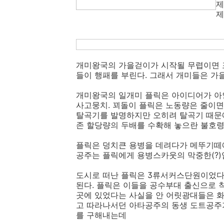
제
제
개미왕국의 가을걷이가 시작될 무렵이면 
들이 행패를 부린다. 그래서 개미들은 가
개미왕국의 일개미 플릭은 아이디어가 
사고뭉치. 꾀돌이 플릭은 노동량은 줄이
탈곡기를 발명하지만 오히려 탈곡기 때문에
존 할당량의 두배를 수확해 놓으란 불호령
플릭은 덩치큰 용병을 데려다가 메뚜기떼에
공주는 플릭에게 용병스카웃의 막중한(?)
도시로 떠난 플릭은 3류서커스단원이었다
된다. 플릭은 이들을 공수부대 출신으로 
곳에 있었다는 사실을 안 어릿광대들은 화
고 따라나서던 아타공주의 동생 도트공주가
를 구해내는데