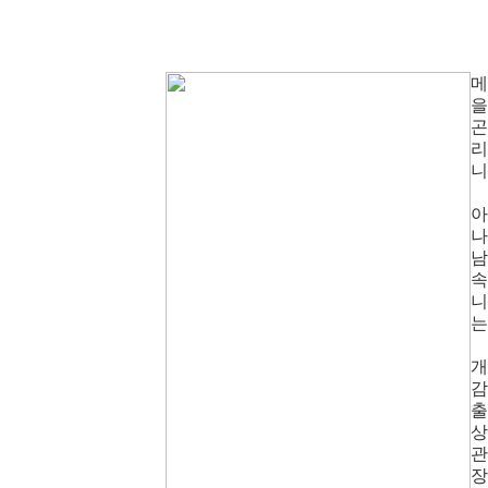
메
을
곤
리
니.
아
나
남
속
니
는
개
감
출
상
관
장