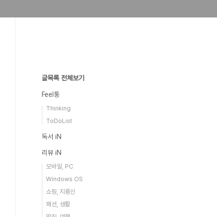
글목록 전체보기
Feel통
Thinking
ToDoList
독서 iN
리뷰 iN
모바일, PC
Windows OS
쇼핑, 지름신
패션, 생활
맛집, 여행