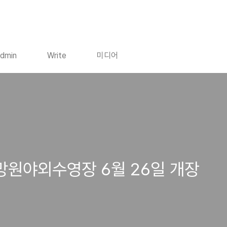
dmin
Write
미디어
망원야외수영장 6월 26일 개장