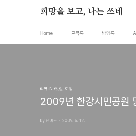
본문 바로가기
희망을 보고, 나는 쓰네
Home
글목록
방명록
A
리뷰 iN /맛집, 여행
2009년 한강시민공원 
by 단비스
2009. 6. 12.