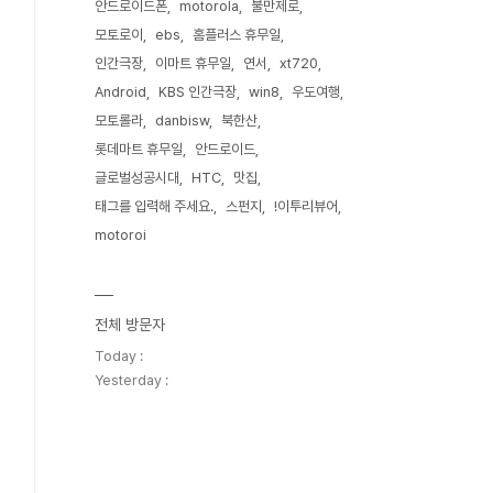
안드로이드폰
motorola
불만제로
모토로이
ebs
홈플러스 휴무일
인간극장
이마트 휴무일
연서
xt720
Android
KBS 인간극장
win8
우도여행
모토롤라
danbisw
북한산
롯데마트 휴무일
안드로이드
글로벌성공시대
HTC
맛집
태그를 입력해 주세요.
스펀지
!이투리뷰어
motoroi
전체 방문자
Today :
Yesterday :