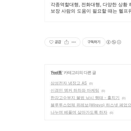
각종역할대행, 전화대행, 다양한 상황 해
보장 사람의 도움이 필요할 때는 헬프
이 가능합니다.
공감
구독하기
'
Feel통
' 카테고리의 다른 글
삼성전자 냉장고 AS
(0)
신경민 앵커 하차와 마케팅
(0)
한강고수부지 불법 낚시 행태 - 훌치기
(0)
블루투스업체 위레보(Wirevo) 하스넷 폐업
나누며 베풀며 살아가도록 하자
(0)