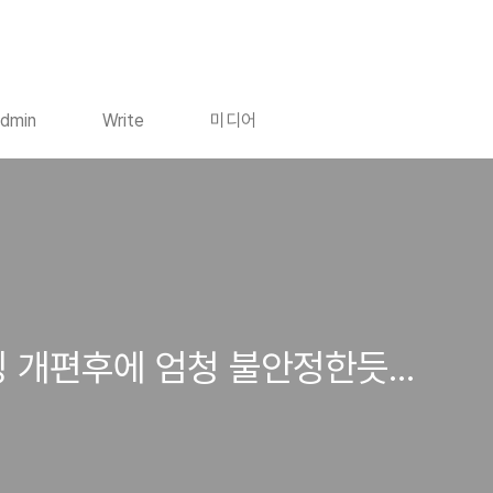
dmin
Write
미디어
 개편후에 엄청 불안정한듯...