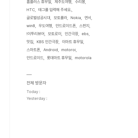
홈플러스 휴무일
제주도여행
수리봉
HTC
태그를 입력해 주세요.
글로벌성공시대
모토롤라
Nokia
연서
win8
우도여행
안드로이드폰
스펀지
!이투리뷰어
모토로이
인간극장
ebs
맛집
KBS 인간극장
이마트 휴무일
스마트폰
Android
motoroi
안드로이드
롯데마트 휴무일
motorola
전체 방문자
Today :
Yesterday :