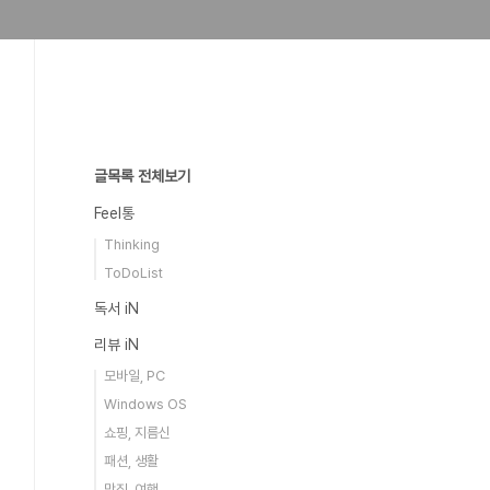
글목록 전체보기
Feel통
Thinking
ToDoList
독서 iN
리뷰 iN
모바일, PC
Windows OS
쇼핑, 지름신
패션, 생활
맛집, 여행