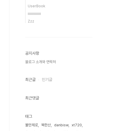
UserBook
iiiiiiiiiiiiiii
Zzz
공지사항
블로그 소개와 연락처
최근글
인기글
최근댓글
태그
불만제로
북한산
danbisw
xt720