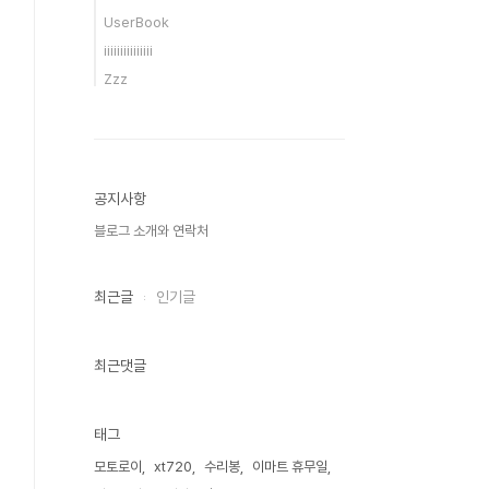
UserBook
iiiiiiiiiiiiiii
Zzz
공지사항
블로그 소개와 연락처
최근글
인기글
최근댓글
태그
모토로이
xt720
수리봉
이마트 휴무일