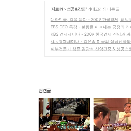
'
자료 iN
>
성공 & 강연
' 카테고리의 다른 글
대한민국, 길을 묻다 - 2009 한국경제, 해
EBS CEO 특강 - 불황을 이겨내는 긍정의 
KBS 경제세미나 - 2009 한국경제 전망과 
kbs 경제세미나 - 김윤종 미국의 성공신화와 
피부전문가 참존 김광석 신앙간증 & 성공스
관련글