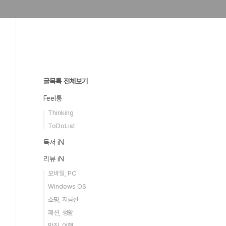
글목록 전체보기
Feel통
Thinking
ToDoList
독서 iN
리뷰 iN
모바일, PC
Windows OS
쇼핑, 지름신
패션, 생활
맛집, 여행