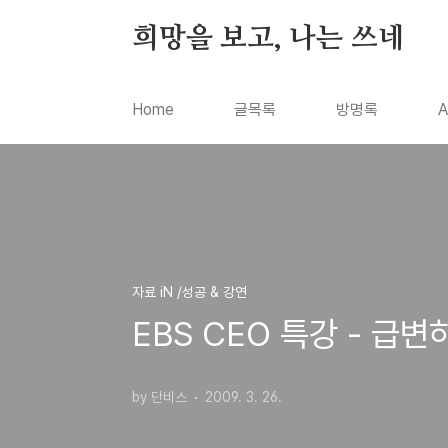
본문 바로가기
희망을 보고, 나는 쓰네
Home
글목록
방명록
A
자료 iN /성공 & 강연
EBS CEO 특강 - 급
by 단비스
2009. 3. 26.