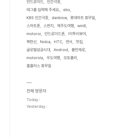
안드로이드
인간극장
태그를 입력해 주세요.
ebs
KBS 인간극장
danbisw
롯데마트 휴무일
스마트폰
스펀지
제주도여행
win8
motoroi
안드로이드폰
!이투리뷰어
북한산
Nokia
HTC
연서
맛집
글로벌성공시대
Android
불만제로
motorola
우도여행
모토롤라
홈플러스 휴무일
전체 방문자
Today :
Yesterday :