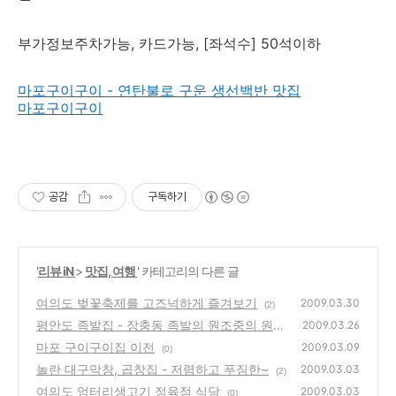
부가정보
주차가능, 카드가능, [좌석수] 50석이하
마포구이구이 - 연탄불로 구운 생선백반 맛집
마포구이구이
공감
구독하기
'
리뷰 iN
>
맛집, 여행
' 카테고리의 다른 글
여의도 벚꽃축제를 고즈넉하게 즐겨보기
2009.03.30
(2)
평안도 족발집 - 장충동 족발의 원조중의 원조
2009.03.26
마포 구이구이집 이전
(0)
2009.03.09
(0)
놀란 대구막창, 곱창집 - 저렴하고 푸짐한~
2009.03.03
(2)
여의도 엉터리생고기 정육점 식당
2009.03.03
(0)