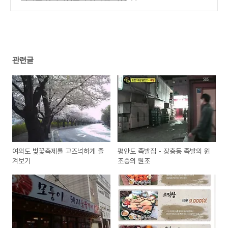
관련글
여의도 벚꽃축제를 고즈넉하게 즐
평안도 족발집 - 장충동 족발의 원
겨보기
조중의 원조