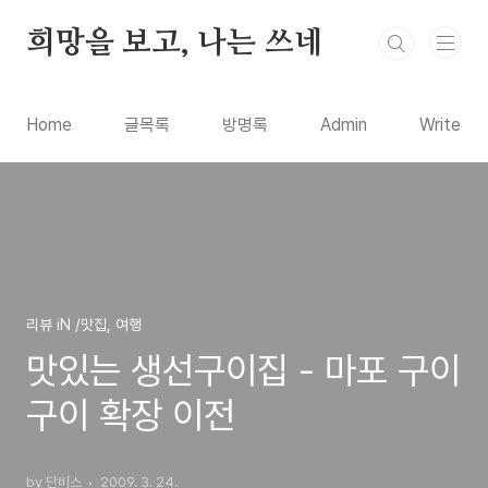
본문 바로가기
희망을 보고, 나는 쓰네
Home
글목록
방명록
Admin
Write
리뷰 iN /맛집, 여행
맛있는 생선구이집 - 마포 구이
구이 확장 이전
by 단비스
2009. 3. 24.