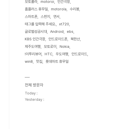
모토롤라
motoroi
인간극장
홈플러스 휴무일
motorola
수리봉
스마트폰
스펀지
연서
태그를 입력해 주세요.
xt720
글로벌성공시대
Android
ebs
KBS 인간극장
안드로이드폰
북한산
제주도여행
모토로이
Nokia
!이투리뷰어
HTC
우도여행
안드로이드
win8
맛집
롯데마트 휴무일
전체 방문자
Today :
Yesterday :