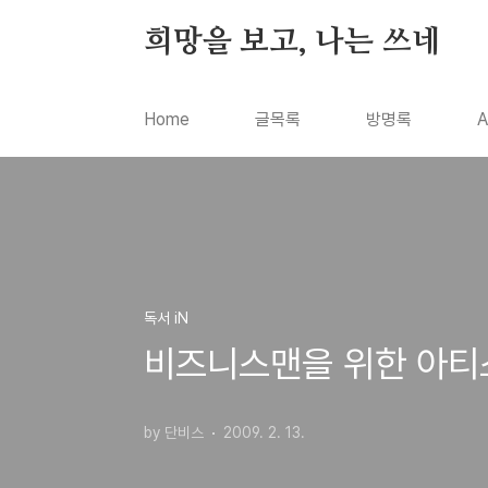
본문 바로가기
희망을 보고, 나는 쓰네
Home
글목록
방명록
A
독서 iN
비즈니스맨을 위한 아티스
by 단비스
2009. 2. 13.