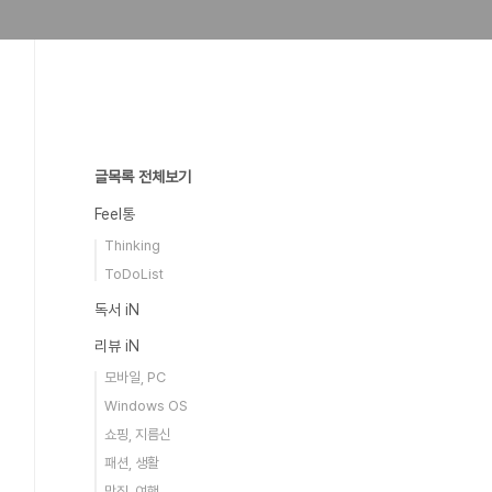
글목록 전체보기
Feel통
Thinking
ToDoList
독서 iN
리뷰 iN
모바일, PC
Windows OS
쇼핑, 지름신
패션, 생활
맛집, 여행