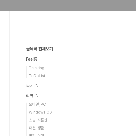
글목록 전체보기
Feel통
Thinking
ToDoList
독서 iN
리뷰 iN
모바일, PC
Windows OS
쇼핑, 지름신
패션, 생활
맛집, 여행