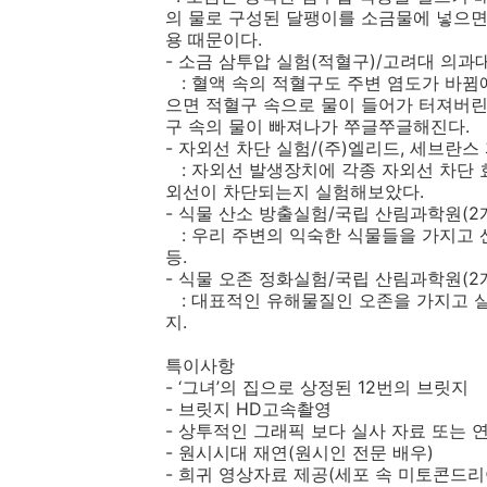
의 물로 구성된 달팽이를 소금물에 넣으면
용 때문이다.
- 소금 삼투압 실험(적혈구)/고려대 의과
: 혈액 속의 적혈구도 주변 염도가 바뀜
으면 적혈구 속으로 물이 들어가 터져버린
구 속의 물이 빠져나가 쭈글쭈글해진다.
- 자외선 차단 실험/(주)엘리드, 세브란스
: 자외선 발생장치에 각종 자외선 차단 
외선이 차단되는지 실험해보았다.
- 식물 산소 방출실험/국립 산림과학원(2
: 우리 주변의 익숙한 식물들을 가지고 
등.
- 식물 오존 정화실험/국립 산림과학원(2
: 대표적인 유해물질인 오존을 가지고 실
지.
특이사항
- ‘그녀’의 집으로 상정된 12번의 브릿지
- 브릿지 HD고속촬영
- 상투적인 그래픽 보다 실사 자료 또는 
- 원시시대 재연(원시인 전문 배우)
- 희귀 영상자료 제공(세포 속 미토콘드리