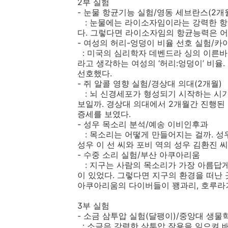
2부 실험
- 눈물 항균기능 실험/영동 세브란스(2개
: 눈물에는 라이소자임이라는 강력한 항
다. 그렇다면 라이소자임의 항균능력은 
- 여성의 허리-엉덩이 비율 선호 실험/
: 미국의 심리학자 데벤드라 싱의 이른바 ‘
라고 생각하는 여성의 ‘허리:엉덩이’ 비율
선호했다.
- 쥐 알콜 영향 실험/경상대 의대(2개월)
: 뇌 신경세포가 형성되기 시작하는 시기
보일까. 경상대 의대에서 2개월간 진행된
증세를 보였다.
- 성우 목소리 분석/예송 이비인후과
: 목소리는 어떻게 만들어지는 걸까. 성
성우 이 선 씨와 포비 역의 성우 김환진 
- 수중 소리 실험/부산 아쿠아리움
: 지구는 사람의 목소리가 가장 아름답
이 있었다. 그렇다면 지구의 환경을 떠난 
아쿠아리움의 다이버들이 꽹과리, 호루라기,
3부 실험
- 소금 삼투압 실험(달팽이)/중앙대 생물
: 소금은 강력한 삼투압 작용을 일으켜 