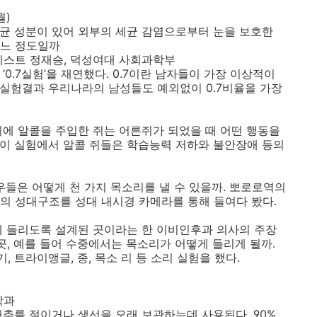
월)
균 성분이 있어 외부의 세균 감염으로부터 눈을 보호한
어느 정도일까
카이스트 정재승, 덕성여대 사회과학부
0.7실험’을 재연했다. 0.7이란 남자들이 가장 이상적이
. 실험결과 우리나라의 남성들도 예외없이 0.7비율을 가장
에 알콜을 주입한 쥐는 어른쥐가 되었을 때 어떤 행동을
 이 실험에서 알콜 쥐들은 학습능력 저하와 불안장애 등의
우들은 어떻게 천 가지 목소리를 낼 수 있을까. 뽀로로역의
씨의 성대구조를 성대 내시경 카메라를 통해 들여다 봤다.
게 들리도록 설계된 곳이라는 한 이비인후과 의사의 주장
곳, 예를 들어 수중에서는 목소리가 어떻게 들리게 될까.
 트라이앵글, 종, 목소 리 등 소리 실험을 했다.
학과
배추를 절이거나 생선을 오래 보관하는데 사용된다. 90%