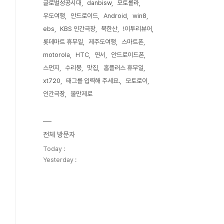
글로벌성공시대
danbisw
모토롤라
우도여행
안드로이드
Android
win8
ebs
KBS 인간극장
북한산
!이투리뷰어
롯데마트 휴무일
제주도여행
스마트폰
motorola
HTC
연서
안드로이드폰
스펀지
수리봉
맛집
홈플러스 휴무일
xt720
태그를 입력해 주세요.
모토로이
인간극장
불만제로
전체 방문자
Today :
Yesterday :