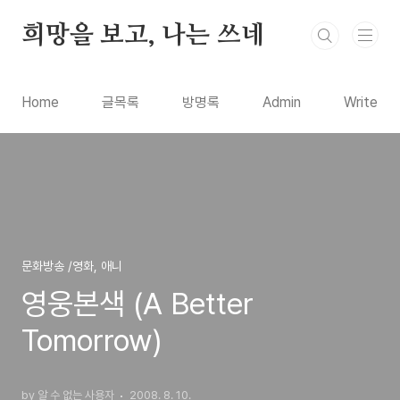
본문 바로가기
희망을 보고, 나는 쓰네
Home
글목록
방명록
Admin
Write
문화방송 /영화, 애니
영웅본색 (A Better
Tomorrow)
by 알 수 없는 사용자
2008. 8. 10.