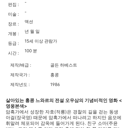
-
편집 :
-
미술 :
액션
장르 :
년 월 일
개봉 :
15세 이상 관람가
등급 :
100 분
시간 :
제작/배급 :
골든 하베스트
제작국가 :
홍콩
제작년도 :
1986
살아있는 홍콩 느와르의 전설 오우삼의 기념비적인 영화 <
영웅본색>
암흑가에서 성장한 자호(적룡)은 경찰의 길을 걷는 동생
아걸(장국영) 때문에 암혹가에서 떠나려고 하지만 음모에
휘말려 체포되어 감옥에 들어가게 된다. 친구 소마(주윤