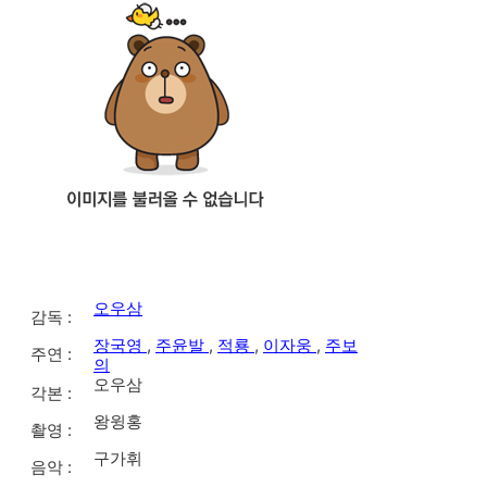
오우삼
감독 :
장국영
,
주윤발
,
적룡
,
이자웅
,
주보
주연 :
의
오우삼
각본 :
왕윙홍
촬영 :
구가휘
음악 :