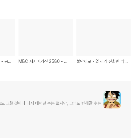
[추천] EBS 다큐프라임 - 공부의 왕도 - <제2부> 정서가 학습을 지속시킨다
MBC 시사메거진 2580 - 인간경영, 자동차 블랙박스, 도박천국
불만제로 - 21세기 진화한 약장사, 홍보관, 소비자가 기가 막혀 - 에어컨
로도 그럴 것이다 다시 태어날 수는 없지만, 그래도 변해갈 수는