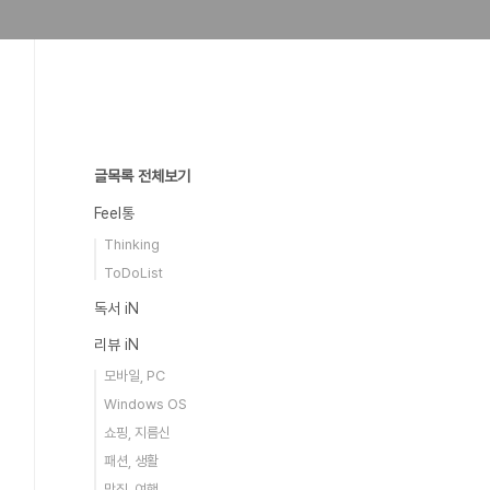
글목록 전체보기
Feel통
Thinking
ToDoList
독서 iN
리뷰 iN
모바일, PC
Windows OS
쇼핑, 지름신
패션, 생활
맛집, 여행