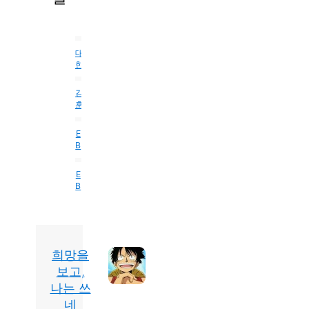
산
중
인
다
초
울
초
악
순
여
보
은
등
구
간
행
사
눈
생
조
들
기
대
랑
높
활
대,
1
한
도
할
이
보
북
민
부
서
것
책
고
한
국
-
김
서
이
서
으
6
산
훈
새
평
많
0
>
로
에
의
로
년
다
칭
자
현
서
E
운
,
전
(0)
찬
명
부
B
역
시
거
방
S
(0)
사
상
한
작
,
'
가
법
당
E
선
유
다
움
B
럽
한
택
큐
직
(0)
S
을
등
(0)
프
인
을
다
달
라
순
산
쿠
큐
리
임
간
객
프
다
팡
'
들
라
여
을
에
-
1
희망을
임
행
구
서
부
서!
<
기
보고,
울
-
조
초
도
은
나는 쓰
새
하
등
서
사
로
네
생
서
는