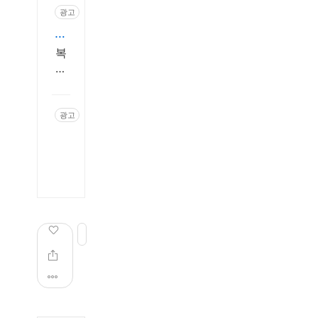
h
광고
t
종
t
p://
합
복
m.
부
잡
c
동
한
o
u
경
산
p
제
h
광고
세
a
t
개
n
쿠
전
t
g.
념
팡
p://
화
세
c
도
w
경
세
o
무
w
종
m
제
무
는
w.
합
a
세
지
상
부
c
무
식,
담
동
c
전
구
2
쉽
전
산
공
4.
문
게
문
세,
감
독
n
가
시
쉽
T
e
에
하
t
게!
작
A
게
30
해
X
기
,