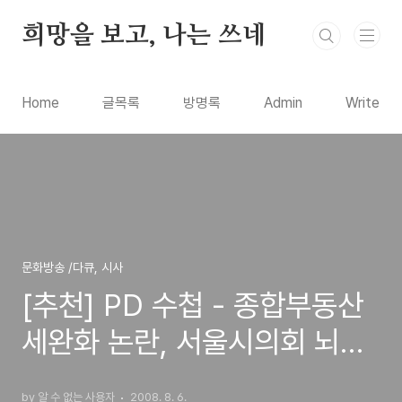
본문 바로가기
희망을 보고, 나는 쓰네
Home
글목록
방명록
Admin
Write
문화방송 /다큐, 시사
[추천] PD 수첩 - 종합부동산
세완화 논란, 서울시의회 뇌물
수수 파문,의장단이 뭐길래
by 알 수 없는 사용자
2008. 8. 6.