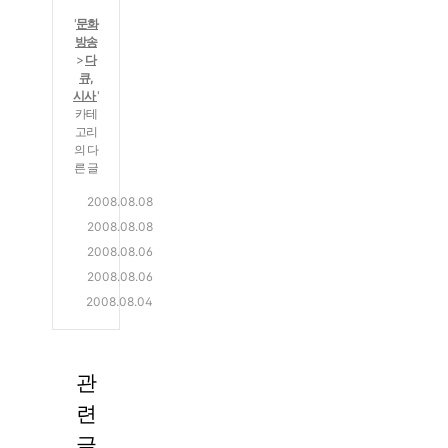
일
요
2
전
무
'
문화
4
문
방송
료
세
>
다
반
무
큐,
품
시사
'
사
으
카테
바
로
고리
로
의 다
시
전
른 글
작
화
하
대
2008.08.08
상
세
한
김
2008.08.08
담
요.
민
훈
E
2008.08.06
가
경
국
의
B
능
E
2008.08.06
제
6
자
S
,
B
E
2008.08.04
공
0
전
'다
2
S
B
년,
부
거,
큐
다
4
S
역
막
유
프
큐
시
극
사
막
럽
라
관
프
간
한
가
했
을
임'
라
대
직
련
움
달
다
-
임
업-
기
직
리
면,
글
서
<