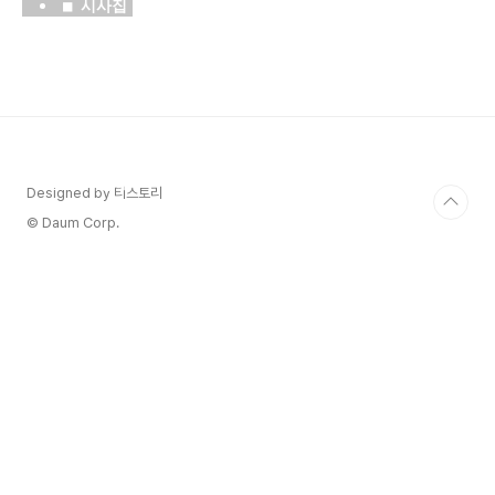
■ 시사집
중 < 종합
부동산세 
완화 논란  
>
최근 정부
와 여당에
Designed by 티스토리
서 종합부
© Daum Corp.
동산세(이
하 ‘종부
세’)를 완
화하자는 
이야기가 
봇물처

럼 터져나
오고 있
다. 종부
세의 과제 
방법을 세