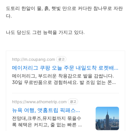
도토리 한알이 물, 흙, 햇빛 만으로 커다란 참나무로 자란
다.
나도 당신도 그런 능력을 가지고 있다.
http://m.coupang.com
광고
메이저리그 쿠팡 오늘 주문 내일도착 로켓배
송
메이저리그, 부드러운 착용감으로 발을 감쌉니다.
30일 무료반품으로 경험하세요. 발 조임 없는 쫀쫀
함, 쿠팡에서 편안함을 누리세요. 장시간 착용도 부
담 없습니다.
https://www.athometrip.com
광고
뉴욕 여행, 앳홈트립 픽패스로
더 합리적으로
전망대,크루즈,뮤지컬까지 묶을수
록 혜택은 커지고, 줄 없는 빠른 입