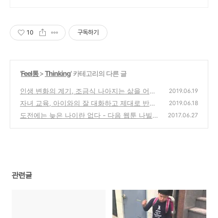
장까지 누리세요
10
구독하기
'
Feel통
>
Thinking
' 카테고리의 다른 글
인생 변화의 계기, 조금식 나아지는 삶을 어떻
2019.06.19
게 살까?
자녀 교육, 아이와의 잘 대화하고 제대로 반응
(2)
2019.06.18
하기
도전에는 늦은 나이란 없다 - 다음 웹툰 나빌레
(2)
2017.06.27
라
(4)
관련글