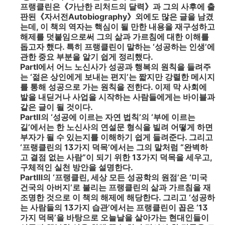
프랭클린은《가난한 리처드의 달력》과 그의 사후에 출
판된《자서전Autobiography》외에도 많은 글을 남겼
는데, 이 책의 역자는 핵심이 될 만한 내용을 재구성하고
해제를 덧붙임으로써 그의 삶과 가르침에 대한 이해를
돕고자 했다. 특히 프랭클린이 말하는 ‘성공하는 인생’에
관한 중요 부분을 알기 쉽게 정리했다.
PartⅠ에서 어느 노신사가 성공과 행복의 원칙을 들려주
는 ‘젊은 상인에게 보내는 편지’는 짧지만 강렬한 메시지
를 통해 성공으로 가는 원칙을 전한다. 이제 막 사회에
발을 내딛거나 사업을 시작하는 사람들에게는 바이블과
같은 글이 될 것이다.
PartⅡ의 ‘성공에 이르는 자연 법칙’의 ‘부에 이르는
길’에서는 한 노신사의 연설문 형식을 빌려 어떻게 하면
부자가 될 수 있는지를 이해하기 쉽게 들려준다. 그리고
‘프랭클린의 13가지 덕목’에서는 그의 말처럼 “완벽하
고 결점 없는 사람”이 되기 위한 13가지 덕목을 세우고,
구체적인 실천 방안을 설명한다.
PartⅢ의 ‘프랭클린, 세상 모든 성공학의 원점’은 ‘미국
건국의 아버지’로 불리는 프랭클린의 삶과 가르침을 재
조명한 것으로 이 책의 해제에 해당한다. 그리고 ‘성공하
는 사람들의 13가지 습관’에서는 프랭클린이 꼽은 ‘13
가지 덕목’을 바탕으로 오늘날을 살아가는 현대인들이