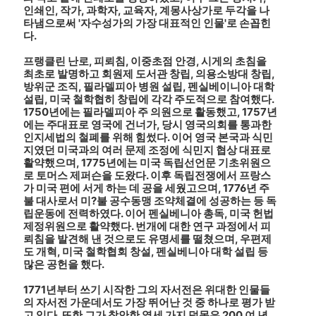
인쇄인, 작가, 과학자, 교육자, 계몽사상가로 두각을 나
타냄으로써 '자수성가의 가장 대표적인 인물'로 손꼽힌
다.
프랭클린 난로, 피뢰침, 이중초점 안경, 시게의 초침을
최초로 발명하고 회원제 도서관 창립, 의용소방대 창립,
방위군 조직, 필라델피아 병원 설립, 펜실베이니아 대학
설립, 미국 철학협히 창립에 각각 주도적으로 참여했다.
1750년에는 필라델피아 주 의원으로 활동했고, 1757년
에는 주대표로 영국에 건너가, 당시 영국의회를 통과한
인지세법의 철폐를 위해 힘썼다. 이어 영국 본국과 식민
지였던 미국과의 여러 문제 조정에 식민지 협상 대표로
활약했으며, 1775년에는 미국 독립선언문 기초위원으
로 토머스 제퍼슨을 도왔다. 이후 독립전쟁에서 프랑스
가 미국 편에 서게 하는 데 공을 세웠고으며, 1776년 주
불 대사로서 미?불 공수동맹 조약체결에 성공하는 등 독
립운동에 전력하였다. 이어 펜실베니아 총독, 미국 헌법
제정위원으로 활약했다. 번개에 대한 연구 과정에서 피
뢰침을 발견해 낸 것으로도 유명세를 떨쳤으며, 우편제
도 개혁, 미국 철학협회 창설, 펜실베니아 대학 설립 등
많은 공헌을 했다.
1771년부터 쓰기 시작한 그의 자서전은 위대한 인물들
의 자서전 가운데서도 가장 뛰어난 것 중 하나로 평가 받
고 있다. 또한 그가 창안한 열세 가지 덕목은 200 여 년