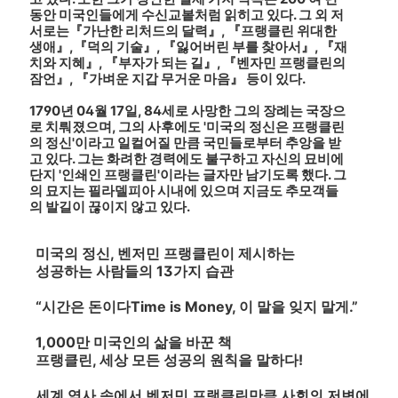
동안 미국인들에게 수신교봍처럼 읽히고 있다. 그 외 저
서로는『가난한 리처드의 달력』, 『프랭클린 위대한
생애』,『덕의 기술』, 『잃어버린 부를 찾아서』, 『재
치와 지혜』, 『부자가 되는 길』, 『벤자민 프랭클린의
잠언』, 『가벼운 지갑 무거운 마음』 등이 있다.
1790년 04월 17일, 84세로 사망한 그의 장례는 국장으
로 치뤄졌으며, 그의 사후에도 '미국의 정신은 프랭클린
의 정신'이라고 일컬어질 만큼 국민들로부터 추앙을 받
고 있다. 그는 화려한 경력에도 불구하고 자신의 묘비에
단지 '인쇄인 프랭클린'이라는 글자만 남기도록 했다. 그
의 묘지는 필라델피아 시내에 있으며 지금도 추모객들
의 발길이 끊이지 않고 있다.
미국의 정신, 벤저민 프랭클린이 제시하는
성공하는 사람들의 13가지 습관
“시간은 돈이다Time is Money, 이 말을 잊지 말게.”
1,000만 미국인의 삶을 바꾼 책
프랭클린, 세상 모든 성공의 원칙을 말하다!
세계 역사 속에서 벤저민 프랭클린만큼 사회의 저변에