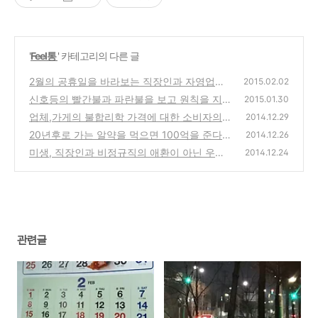
'
Feel통
' 카테고리의 다른 글
2월의 공휴일을 바라보는 직장인과 자영업자,
2015.02.02
프리랜서의 시각의 차이
신호등의 빨간불과 파란불을 보고 원칙을 지키
(0)
2015.01.30
며 살아가는 삶과 편안함을 추구하는 삶
업체,가게의 불합리학 가격에 대한 소비자의
(0)
2014.12.29
현명한 대응 방법은?
20년후로 가는 알약을 먹으면 100억을 준다면
(0)
2014.12.26
멋을것인가? tvn 코미디빅리그 사망토론
미생, 직장인과 비정규직의 애환이 아닌 우리
(0)
2014.12.24
들의 삶의 이야기에 대한 만화,드라마
(0)
관련글