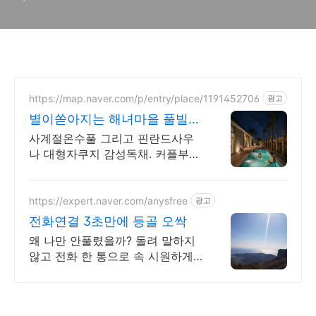
https://map.naver.com/p/entry/place/1191452706
광고
별이쏟아지는 해녀마을 풀빌라
르세라핌도 다녀간 감성풀빌라
사계절온수풀 그리고 핀란드사우
나 대형자쿠지 감성독채. 커플부터
대가족까지 힐링숙소 여행피로 녹
이는 온수풀과 스파, 불멍.제주해
녀마을 돌담길 속에서느끼는 온전
https://expert.naver.com/anysfree
광고
한휴식
전화연결 3초만에 등골 오싹
왜 나만 안풀렸을까? 돌려 말하지
않고 전화 한 통으로 속 시원하게
완벽 해결 특별한 신점 특별한 경
험 비교불가 전문가를 만나보세요